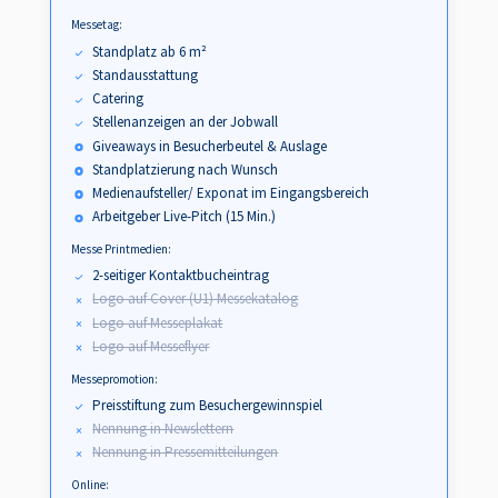
Messetag:
Standplatz ab 6 m²
Standausstattung
Catering
Stellenanzeigen an der Jobwall
Giveaways in Besucherbeutel & Auslage
Standplatzierung nach Wunsch
Medienaufsteller/ Exponat im Eingangsbereich
Arbeitgeber Live-Pitch (15 Min.)
Messe Printmedien:
2-seitiger Kontaktbucheintrag
Logo auf Cover (U1) Messekatalog
Logo auf Messeplakat
Logo auf Messeflyer
Messepromotion:
Preisstiftung zum Besuchergewinnspiel
Nennung in Newslettern
Nennung in Pressemitteilungen
Online: