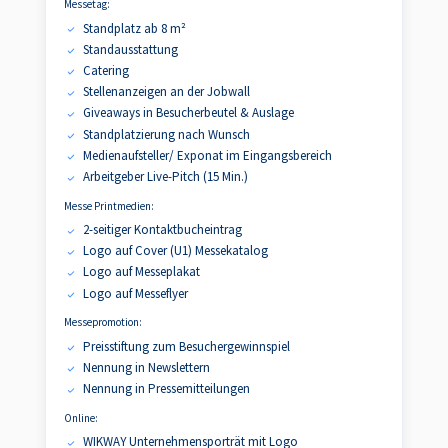
Messetag:
Standplatz ab 8 m²
Standausstattung
Catering
Stellenanzeigen an der Jobwall
Giveaways in Besucherbeutel & Auslage
Standplatzierung nach Wunsch
Medienaufsteller/ Exponat im Eingangsbereich
Arbeitgeber Live-Pitch (15 Min.)
Messe Printmedien:
2-seitiger Kontaktbucheintrag
Logo auf Cover (U1) Messekatalog
Logo auf Messeplakat
Logo auf Messeflyer
Messepromotion:
Preisstiftung zum Besuchergewinnspiel
Nennung in Newslettern
Nennung in Pressemitteilungen
Online:
WIKWAY Unternehmensporträt mit Logo