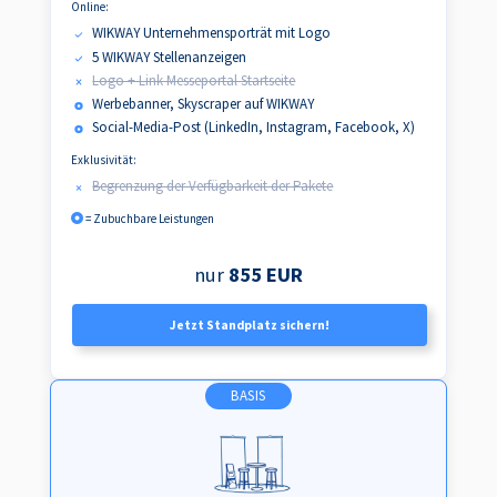
Online:
WIKWAY Unternehmensporträt mit Logo
5 WIKWAY Stellenanzeigen
Logo + Link Messeportal Startseite
Werbebanner, Skyscraper auf WIKWAY
Social-Media-Post (LinkedIn, Instagram, Facebook, X)
Exklusivität:
Begrenzung der Verfügbarkeit der Pakete
= Zubuchbare Leistungen
nur
855 EUR
Jetzt Standplatz sichern!
BASIS