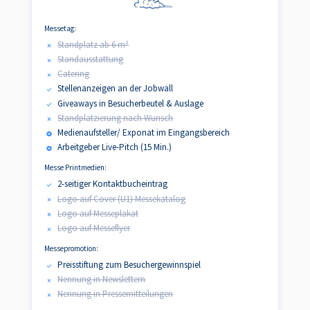
Messetag:
Standplatz ab 6 m²
Standausstattung
Catering
Stellenanzeigen an der Jobwall
Giveaways in Besucherbeutel & Auslage
Standplatzierung nach Wunsch
Medienaufsteller/ Exponat im Eingangsbereich
Arbeitgeber Live-Pitch (15 Min.)
Messe Printmedien:
2-seitiger Kontaktbucheintrag
Logo auf Cover (U1) Messekatalog
Logo auf Messeplakat
Logo auf Messeflyer
Messepromotion:
Preisstiftung zum Besuchergewinnspiel
Nennung in Newslettern
Nennung in Pressemitteilungen