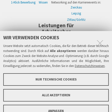
1-Klick Bewerbung
Wissen
Networking auf den Karriereevents in:
Zwickau
Leipzig
Zittau/Görlitz
Leistungen für
Arbeitgeber
WIR VERWENDEN COOKIES
WIKWAY Online-Recruiting
Kostenloses Firmenprofil
Stellenanzeigen
Alle Einzelleistungen
Wissen
Live-Recruiting auf Karriereevents in:
Unsere Website setzt automatisch Cookies, die für den Betrieb dieser technisch
Zwickau
notwending sind. Durch Klick auf
Alle akzeptieren
werden darüber hinaus
Cookies zum Zweck der Website-Analyse und -Optimierung (z.B. durch Google
Leipzig
Analytics) aktiviert. Ausführliche Informationen und die Möglichkeit, Ihre
Zittau/Görlitz
Einwilligung jederzeit zu widerrufen, finden Sie in den
Datenschutzhinweisen
.
Sicherheit
Impressum
Datenschutzhinweise
ATB
AGB
Haftung
NUR TECHNISCHE COOKIES
Links
FAQ
Grundsätze & Sicherheit
Über WIKWAY
News & Presse
Barrierefreiheit
ALLE AKZEPTIEREN
Sitemap
Kontaktformular
ANPASSEN
Copyright © 2005-2026 IPlaCon GmbH. Alle Rechte vorbehalten.