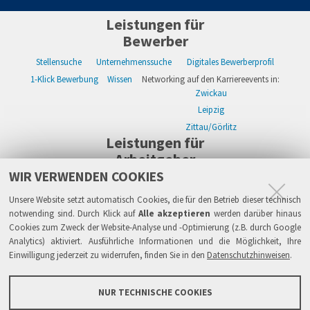
Leistungen für
Bewerber
Stellensuche
Unternehmenssuche
Digitales Bewerberprofil
1-Klick Bewerbung
Wissen
Networking auf den Karriereevents in:
Zwickau
Leipzig
Zittau/Görlitz
Leistungen für
Arbeitgeber
WIR VERWENDEN COOKIES
WIKWAY Online-Recruiting
Kostenloses Firmenprofil
Stellenanzeigen
Alle Einzelleistungen
Wissen
Live-Recruiting auf Karriereevents in:
Unsere Website setzt automatisch Cookies, die für den Betrieb dieser technisch
Zwickau
notwending sind. Durch Klick auf
Alle akzeptieren
werden darüber hinaus
Cookies zum Zweck der Website-Analyse und -Optimierung (z.B. durch Google
Leipzig
Analytics) aktiviert. Ausführliche Informationen und die Möglichkeit, Ihre
Zittau/Görlitz
Einwilligung jederzeit zu widerrufen, finden Sie in den
Datenschutzhinweisen
.
Sicherheit
Impressum
Datenschutzhinweise
ATB
AGB
Haftung
NUR TECHNISCHE COOKIES
Links