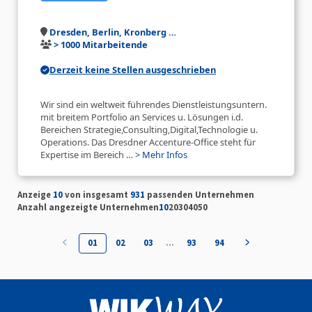
Dresden, Berlin, Kronberg …
> 1000 Mitarbeitende
Derzeit keine Stellen ausgeschrieben
Wir sind ein weltweit führendes Dienstleistungsuntern.
mit breitem Portfolio an Services u. Lösungen i.d.
Bereichen Strategie,Consulting,Digital,Technologie u.
Operations. Das Dresdner Accenture-Office steht für
Expertise im Bereich …
> Mehr Infos
Anzeige
10
von insgesamt
931
passenden Unternehmen
Anzahl angezeigte Unternehmen
10
20
30
40
50
01
02
03
…
93
94