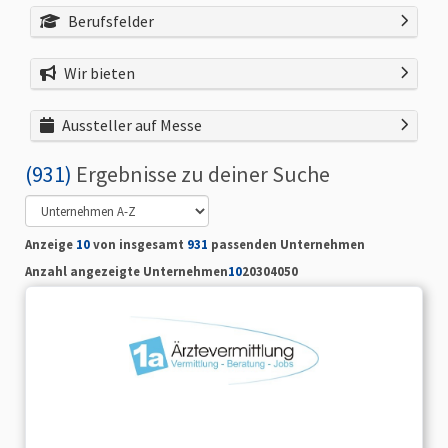
Berufsfelder
Wir bieten
Aussteller auf Messe
(
931
)
Ergebnisse zu deiner Suche
Anzeige
10
von insgesamt
931
passenden Unternehmen
Anzahl angezeigte Unternehmen
10
20
30
40
50