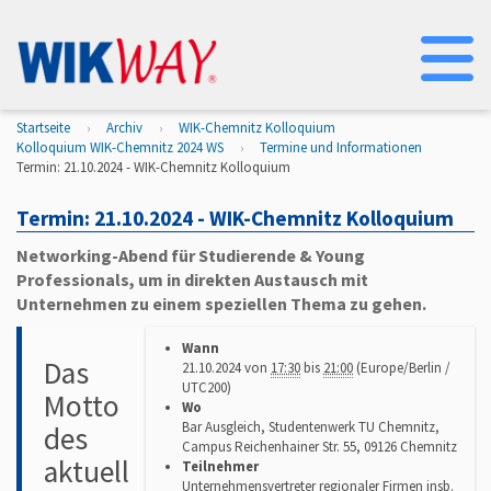
Na
Startseite
Archiv
WIK-Chemnitz Kolloquium
Kolloquium WIK-Chemnitz 2024 WS
Termine und Informationen
Termin: 21.10.2024 - WIK-Chemnitz Kolloquium
Termin: 21.10.2024 - WIK-Chemnitz Kolloquium
Networking-Abend für Studierende & Young
Professionals, um in direkten Austausch mit
Unternehmen zu einem speziellen Thema zu gehen.
h
Wann
t
Das
21.10.2024
von
17:30
bis
21:00
(Europe/Berlin /
t
UTC200)
p
Motto
Wo
s
Bar Ausgleich, Studentenwerk TU Chemnitz,
des
:
Campus Reichenhainer Str. 55, 09126 Chemnitz
/
aktuell
Teilnehmer
/
Unternehmensvertreter regionaler Firmen insb.