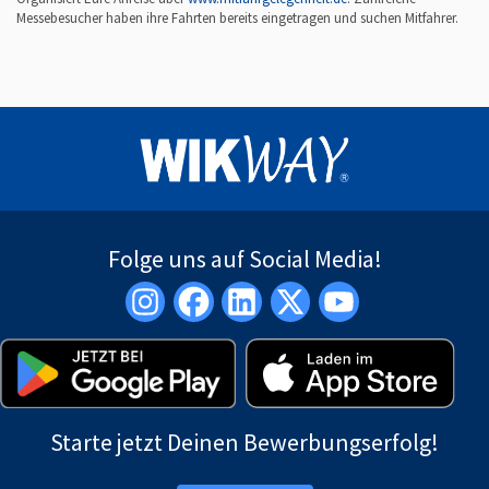
2
Messebesucher haben ihre Fahrten bereits eingetragen und suchen Mitfahrer.
1
.
1
0
.
2
0
2
4
-
W
I
Folge uns auf Social Media!
K
-
C
h
e
m
n
i
t
Starte jetzt Deinen Bewerbungserfolg!
z
K
o