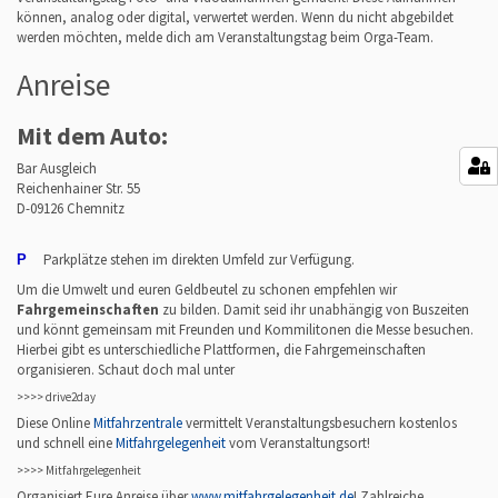
s
können, analog oder digital, verwertet werden. Wenn du nicht abgebildet
/
werden möchten, melde dich am Veranstaltungstag beim Orga-Team.
t
e
Anreise
r
m
i
Mit dem Auto:
n
e
Bar Ausgleich
/
Reichenhainer Str. 55
m
D-09126 Chemnitz
e
s
Parkplätze stehen im direkten Umfeld zur Verfügung.
P
s
e
Um die Umwelt und euren Geldbeutel zu schonen empfehlen wir
t
Fahrgemeinschaften
zu bilden. Damit seid ihr unabhängig von Buszeiten
a
und könnt gemeinsam mit Freunden und Kommilitonen die Messe besuchen.
g
Hierbei gibt es unterschiedliche Plattformen, die Fahrgemeinschaften
T
organisieren. Schaut doch mal unter
e
>>>> drive2day
r
Diese Online
Mitfahrzentrale
vermittelt Veranstaltungsbesuchern kostenlos
m
und schnell eine
Mitfahrgelegenheit
vom Veranstaltungsort!
i
n
>>>> Mitfahrgelegenheit
:
Organisiert Eure Anreise über
www.mitfahrgelegenheit.de
! Zahlreiche