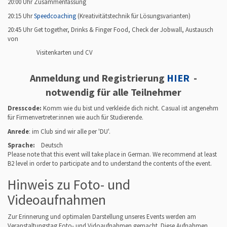
k
20:00 Uhr Zusammenfassung
o
20:15 Uhr
Speedcoaching
(Kreativitätstechnik für Lösungsvarianten)
l
l
20:45 Uhr Get together, Drinks & Finger Food, Check der Jobwall, Austausch
o
von
q
Visitenkarten und CV
u
i
u
Anmeldung und Registrierung
HIER
-
m
notwendig für alle Teilnehmer
/
w
Dresscode:
Komm wie du bist und verkleide dich nicht. Casual ist angenehm
i
für Firmenvertreter:innen wie auch für Studierende.
k
-
Anrede
: im Club sind wir alle per 'DU'
.
c
Sprache:
Deutsch
h
Please note that this event will take place in German. We recommend at least
e
B2 level in order to participate and to understand the contents of the event.
m
n
Hinweis zu Foto- und
i
t
Videoaufnahmen
z
-
Zur Erinnerung und optimalen Darstellung unseres Events werden am
w
Veranstaltungstag Foto- und Vidoaufnahmen gemacht. Diese Aufnahmen