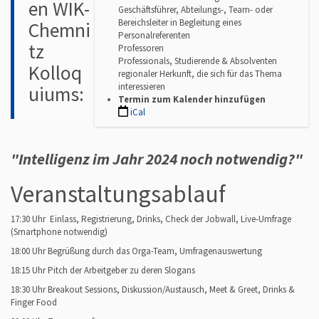
w
en WIK-
Geschäftsführer, Abteilungs-, Team- oder
w
Bereichsleiter in Begleitung eines
Chemni
w
Personalreferenten
.
tz
Professoren
w
Professionals, Studierende & Absolventen
i
Kolloq
regionaler Herkunft, die sich für das Thema
k
interessieren
uiums:
w
Termin zum Kalender hinzufügen
a
iCal
y
.
d
e
"Intelligenz im Jahr 2024 noch notwendig?"
/
a
Veranstaltungsablauf
r
c
h
17:30 Uhr Einlass, Registrierung, Drinks, Check der Jobwall, Live-Umfrage
i
(Smartphone notwendig)
v
18:00 Uhr Begrüßung durch das Orga-Team, Umfragenauswertung
/
w
18:15 Uhr Pitch der Arbeitgeber zu deren Slogans
i
18:30 Uhr Breakout Sessions, Diskussion/Austausch, Meet & Greet, Drinks &
k
Finger Food
-