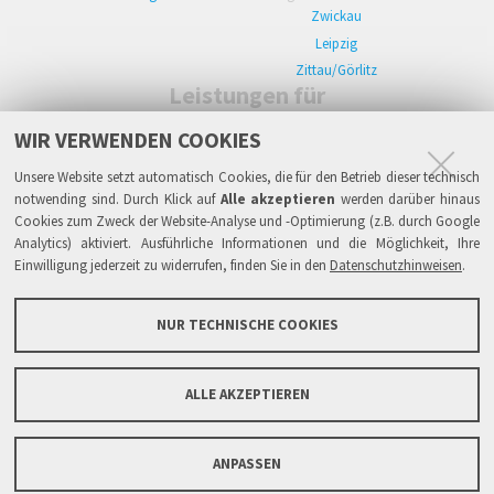
Zwickau
Leipzig
Zittau/Görlitz
Leistungen für
Arbeitgeber
WIR VERWENDEN COOKIES
WIKWAY Online-Recruiting
Kostenloses Firmenprofil
Stellenanzeigen
Unsere Website setzt automatisch Cookies, die für den Betrieb dieser technisch
Alle Einzelleistungen
Wissen
Live-Recruiting auf Karriereevents in:
notwending sind. Durch Klick auf
Alle akzeptieren
werden darüber hinaus
Zwickau
Cookies zum Zweck der Website-Analyse und -Optimierung (z.B. durch Google
Leipzig
Analytics) aktiviert. Ausführliche Informationen und die Möglichkeit, Ihre
Zittau/Görlitz
Einwilligung jederzeit zu widerrufen, finden Sie in den
Datenschutzhinweisen
.
Sicherheit
Impressum
Datenschutzhinweise
ATB
AGB
Haftung
NUR TECHNISCHE COOKIES
Links
FAQ
Grundsätze & Sicherheit
Über WIKWAY
News & Presse
Barrierefreiheit
ALLE AKZEPTIEREN
Sitemap
Kontaktformular
ANPASSEN
Copyright © 2005-2026 IPlaCon GmbH. Alle Rechte vorbehalten.