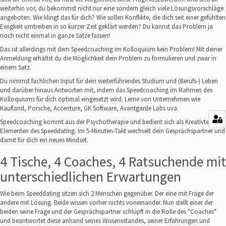
weiterhin vor, du bekommst nicht nur eine sondern gleich viele Lösungsvorschläge
angeboten. Wie klingt das für dich? Wie sollen Konflikte, die dich seit einer gefühlten
Ewigkeit umtreiben in so kurzer Zeit geklärt werden? Du kannst das Problem ja
noch nicht einmal in ganze Sätze fassen!
Das ist allerdings mit dem Speedcoaching im Kolloquium kein Problem! Mit deiner
Anmeldung erhältst du die Möglichkeit dein Problem zu formulieren und zwar in
einem Satz.
Du nimmst fachlichen Input für dein weiterführendes Studium und (Berufs-) Leben
und darüber hinaus Antworten mit, indem das Speedcoaching im Rahmen des
Kolloquiums für dich optimal eingesetzt wird. Lerne von Unternehmen wie
Kaufland, Porsche, Accenture, GK Software, Avantgarde Labs uva.
Speedcoaching kommt aus der Psychotherapie und bedient sich als Kreativtechnik
Elementen des Speeddating. Im 5-Minuten-Takt wechselt dein Gesprächspartner und
damit für dich ein neues Mindset.
4 Tische, 4 Coaches, 4 Ratsuchende mit
unterschiedlichen Erwartungen
Wie beim Speeddating sitzen sich 2 Menschen gegenüber. Der eine mit Frage der
andere mit Lösung. Beide wissen vorher nichts voneinander. Nun stellt einer der
beiden seine Frage und der Gesprächspartner schlüpft in die Rolle des "Coaches"
und beantwortet diese anhand seines Wissensstandes, seiner Erfahrungen und