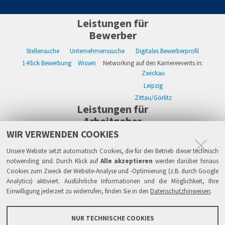
Leistungen für
Bewerber
Stellensuche
Unternehmenssuche
Digitales Bewerberprofil
1-Klick Bewerbung
Wissen
Networking auf den Karriereevents in:
Zwickau
Leipzig
Zittau/Görlitz
Leistungen für
Arbeitgeber
WIR VERWENDEN COOKIES
WIKWAY Online-Recruiting
Kostenloses Firmenprofil
Stellenanzeigen
Alle Einzelleistungen
Wissen
Live-Recruiting auf Karriereevents in:
Unsere Website setzt automatisch Cookies, die für den Betrieb dieser technisch
Zwickau
notwending sind. Durch Klick auf
Alle akzeptieren
werden darüber hinaus
Cookies zum Zweck der Website-Analyse und -Optimierung (z.B. durch Google
Leipzig
Analytics) aktiviert. Ausführliche Informationen und die Möglichkeit, Ihre
Zittau/Görlitz
Einwilligung jederzeit zu widerrufen, finden Sie in den
Datenschutzhinweisen
.
Sicherheit
Impressum
Datenschutzhinweise
ATB
AGB
Haftung
NUR TECHNISCHE COOKIES
Links