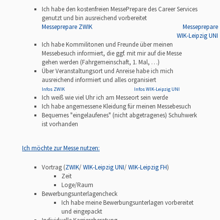
Ich habe den kostenfreien MessePrepare des Career Services
genutzt und bin ausreichend vorbereitet
Messeprepare ZWIK
Messeprepare
WIK-Leipzig UNI
Ich habe Kommilitonen und Freunde über meinen
Messebesuch informiert, die ggf. mit mir auf die Messe
gehen werden (Fahrgemeinschaft, 1. Mal, …)
Über Veranstaltungsort und Anreise habe ich mich
ausreichend informiert und alles organisiert
Infos ZWIK
Infos WIK-Leipzig UNI
Ich weiß wie viel Uhr ich am Messeort sein werde
Ich habe angemessene Kleidung für meinen Messebesuch
Bequemes "eingelaufenes" (nicht abgetragenes) Schuhwerk
ist vorhanden
Ich möchte zur Messe nutzen:
Vortrag (
ZWIK
/
WIK-Leipzig
UNI
/
WIK-Leipzig FH
)
Zeit
Loge/Raum
Bewerbungsunterlagencheck
Ich habe meine Bewerbungsunterlagen vorbereitet
und eingepackt