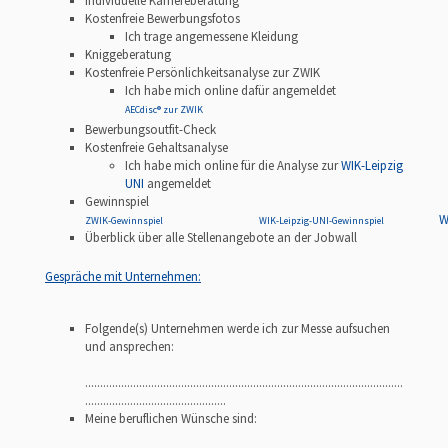
Individuelle Karriereberatung
Kostenfreie Bewerbungsfotos
Ich trage angemessene Kleidung
Kniggeberatung
Kostenfreie Persönlichkeitsanalyse zur ZWIK
Ich habe mich online dafür angemeldet
AECdisc® zur ZWIK
Bewerbungsoutfit-Check
Kostenfreie Gehaltsanalyse
Ich habe mich online für die Analyse zur
WIK-Leipzig
UNI
angemeldet
Gewinnspiel
W
ZWIK-Gewinnspiel
WIK-Leipzig-UNI-Gewinnspiel
Überblick über alle Stellenangebote an der Jobwall
Gespräche mit Unternehmen:
Folgende(s) Unternehmen werde ich zur Messe aufsuchen
und ansprechen:
..........................................................................................................
...............................................
Meine beruflichen Wünsche sind: