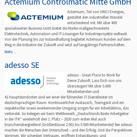
Actemium Controlmatic Mitte GmbH
Actemium, Teil von VINCI Energies,
gestaltet den industriellen Wandel
entscheidend mit. Mit über 400
spezialisierten Business Units bietet die Marke maßgeschneiderte
Elektrotechnik, Automation und IT-Lösungen für Industrieprojekte weltweit.
Von der Planung bis zur Instandhaltung begleitet Actemium Kunden auf dem
Weg in die Industrie der Zukunft und setzt auf langjährige Partnerschaften.
Mehr…
adesso SE
adesso - Great Place to Work für
Deine Zukunft. Lass Dich von uns
überzeugen! Mit über 5.600
Mitarbeitenden und
41 Hauptstandorten sind wir einer der führenden IT-Dienstleister im
deutschsprachigen Raum. Kontinuierlicher Austausch, Teamgeist und ein
respektvoller sowie anerkennender Umgang sorgen für ein Arbeitsklima, das
verbindet. So belegen wir beim Wettbewerb „Deutschlands Beste Arbeitgeber
in der ITK“ wiederholt den 1. Platz – 2020 zum ersten Mal auch
branchenübergreifend (Größenklasse 2.001 bis 5.000 Mitarbeitende)! Bei adesso
machen die Menschen den Unterschied – und den Erfolg. Und die Perspektiven
stimmen. Wir schenken Vertrauen, eröffnen Entwicklungs- und