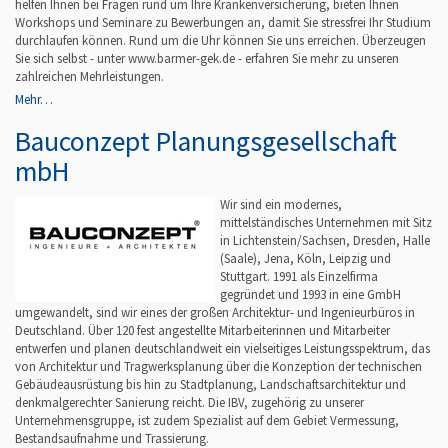
helfen Ihnen bei Fragen rund um Ihre Krankenversicherung, bieten Ihnen
Workshops und Seminare zu Bewerbungen an, damit Sie stressfrei Ihr Studium
durchlaufen können. Rund um die Uhr können Sie uns erreichen. Überzeugen
Sie sich selbst - unter www.barmer-gek.de - erfahren Sie mehr zu unseren
zahlreichen Mehrleistungen.
Mehr…
Bauconzept Planungsgesellschaft
mbH
Wir sind ein modernes,
mittelständisches Unternehmen mit Sitz
in Lichtenstein/Sachsen, Dresden, Halle
(Saale), Jena, Köln, Leipzig und
Stuttgart. 1991 als Einzelfirma
gegründet und 1993 in eine GmbH
umgewandelt, sind wir eines der großen Architektur- und Ingenieurbüros in
Deutschland. Über 120 fest angestellte Mitarbeiterinnen und Mitarbeiter
entwerfen und planen deutschlandweit ein vielseitiges Leistungsspektrum, das
von Architektur und Tragwerksplanung über die Konzeption der technischen
Gebäudeausrüstung bis hin zu Stadtplanung, Landschaftsarchitektur und
denkmalgerechter Sanierung reicht. Die IBV, zugehörig zu unserer
Unternehmensgruppe, ist zudem Spezialist auf dem Gebiet Vermessung,
Bestandsaufnahme und Trassierung.