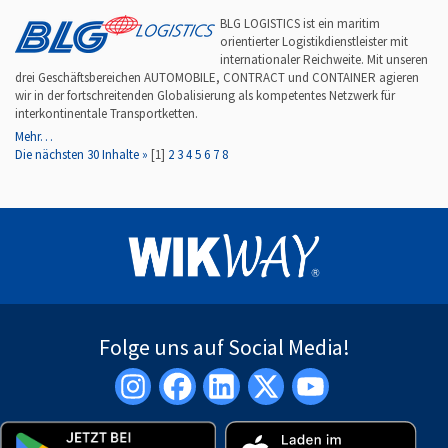
BLG LOGISTICS ist ein maritim
orientierter Logistikdienstleister mit
internationaler Reichweite. Mit unseren
drei Geschäftsbereichen AUTOMOBILE, CONTRACT und CONTAINER agieren
wir in der fortschreitenden Globalisierung als kompetentes Netzwerk für
interkontinentale Transportketten.
Mehr…
Die nächsten 30 Inhalte »
[
1
]
2
3
4
5
6
7
8
Folge uns auf Social Media!