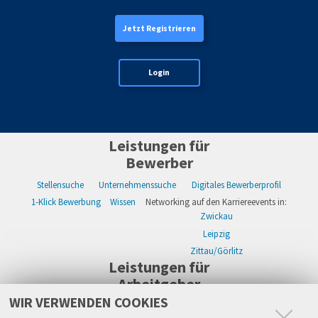
Jetzt Registrieren
Login
Leistungen für
Bewerber
Stellensuche
Unternehmenssuche
Digitales Bewerberprofil
1-Klick Bewerbung
Wissen
Networking auf den Karriereevents in:
Zwickau
Leipzig
Zittau/Görlitz
Leistungen für
Arbeitgeber
WIR VERWENDEN COOKIES
WIKWAY Online-Recruiting
Kostenloses Firmenprofil
Stellenanzeigen