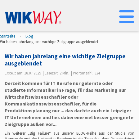
Na
Startseite
Blog
Wir haben jahrelang eine wichtige Zielgruppe ausgeblendet
Wir haben jahrelang eine wichtige Zielgruppe
ausgeblendet
Erstellt am:
18.07.2025
| Lesezeit:
2 Min.
| Wortanzahl:
324
Derzeit kommen für IT Berufe nur gelernte oder
studierte Informatiker in Frage, für das Marketing nur
Wirtschaftswissenschaftler oder
Kommunikationswissenschaftler, für die
Produktionsplanung nur ... das dachte auch ein Leipziger
IT Unternehmen und lies dabei eine viel besser geeignete
Zielgruppe außen vor...
Ein weiterer „Big Failure“ aus unserer BLOG-Reihe aus der Studie von
Monster.de und der Universität Bamberg ist die Tatsache, dass Quereinsteiger