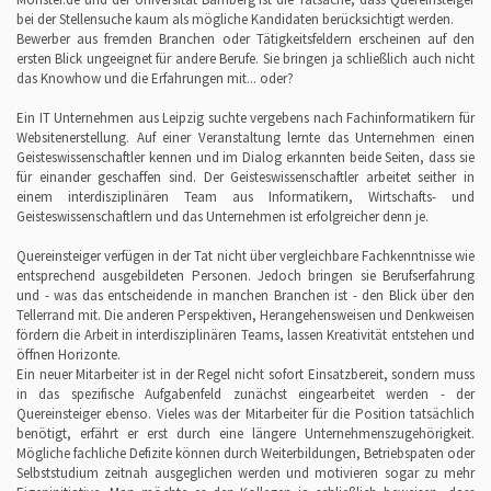
bei der Stellensuche kaum als mögliche Kandidaten berücksichtigt werden.
Bewerber aus fremden Branchen oder Tätigkeitsfeldern erscheinen auf den
ersten Blick ungeeignet für andere Berufe. Sie bringen ja schließlich auch nicht
das Knowhow und die Erfahrungen mit... oder?
Ein IT Unternehmen aus Leipzig suchte vergebens nach Fachinformatikern für
Websitenerstellung. Auf einer Veranstaltung lernte das Unternehmen einen
Geisteswissenschaftler kennen und im Dialog erkannten beide Seiten, dass sie
für einander geschaffen sind. Der Geisteswissenschaftler arbeitet seither in
einem interdisziplinären Team aus Informatikern, Wirtschafts- und
Geisteswissenschaftlern und das Unternehmen ist erfolgreicher denn je.
Quereinsteiger verfügen in der Tat nicht über vergleichbare Fachkenntnisse wie
entsprechend ausgebildeten Personen. Jedoch bringen sie Berufserfahrung
und - was das entscheidende in manchen Branchen ist - den Blick über den
Tellerrand mit. Die anderen Perspektiven, Herangehensweisen und Denkweisen
fördern die Arbeit in interdisziplinären Teams, lassen Kreativität entstehen und
öffnen Horizonte.
Ein neuer Mitarbeiter ist in der Regel nicht sofort Einsatzbereit, sondern muss
in das spezifische Aufgabenfeld zunächst eingearbeitet werden - der
Quereinsteiger ebenso. Vieles was der Mitarbeiter für die Position tatsächlich
benötigt, erfährt er erst durch eine längere Unternehmenszugehörigkeit.
Mögliche fachliche Defizite können durch Weiterbildungen, Betriebspaten oder
Selbststudium zeitnah ausgeglichen werden und motivieren sogar zu mehr