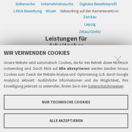
Stellensuche
Unternehmenssuche
Digitales Bewerberprofil
1-Klick Bewerbung
Wissen
Networking auf den Karriereevents in:
Zwickau
Leipzig
Zittau/Görlitz
Leistungen für
Arbeitgeber
WIR VERWENDEN COOKIES
WIKWAY Online-Recruiting
Kostenloses Firmenprofil
Stellenanzeigen
Alle Einzelleistungen
Wissen
Live-Recruiting auf Karriereevents in:
Unsere Website setzt automatisch Cookies, die für den Betrieb dieser technisch
Zwickau
notwending sind. Durch Klick auf
Alle akzeptieren
werden darüber hinaus
Cookies zum Zweck der Website-Analyse und -Optimierung (z.B. durch Google
Leipzig
Analytics) aktiviert. Ausführliche Informationen und die Möglichkeit, Ihre
Zittau/Görlitz
Einwilligung jederzeit zu widerrufen, finden Sie in den
Datenschutzhinweisen
.
Sicherheit
Impressum
Datenschutzhinweise
ATB
AGB
Haftung
NUR TECHNISCHE COOKIES
Links
FAQ
Grundsätze & Sicherheit
Über WIKWAY
News & Presse
Barrierefreiheit
ALLE AKZEPTIEREN
Sitemap
Kontaktformular