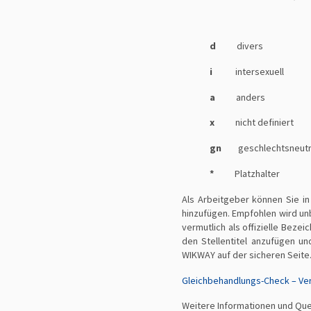
d
divers
i
intersexuell
a
anders
x
nicht definiert
gn
geschlechtsneutr
*
Platzhalter
Als Arbeitgeber können Sie in
hinzufügen. Empfohlen wird un
vermutlich als offizielle Beze
den Stellentitel anzufügen un
WIKWAY auf der sicheren Seite
Gleichbehandlungs-Check – Ver
Weitere Informationen und Que