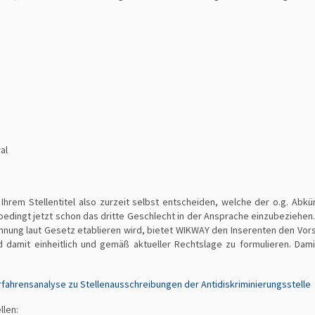
al
 Ihrem Stellentitel also zurzeit selbst entscheiden, welche der o.g. Ab
bedingt jetzt schon das dritte Geschlecht in der Ansprache einzubeziehen
ichnung laut Gesetz etablieren wird, bietet WIKWAY den Inserenten den Vor
d damit einheitlich und gemäß aktueller Rechtslage zu formulieren. Damit
.
fahrensanalyse zu Stellenausschreibungen der Antidiskriminierungsstelle
llen: