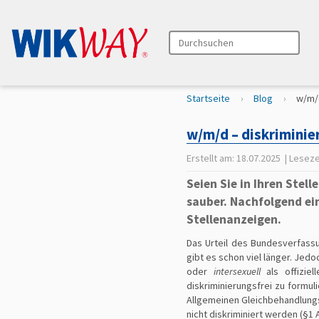
Durchsuchen
Erweiterte Suche…
S
Startseite
Blog
w/m/d
i
e
w/m/d – diskriminie
s
i
Erstellt am:
18.07.2025
| Leseze
n
Seien Sie in Ihren Stel
d
h
sauber. Nachfolgend ei
i
Stellenanzeigen.
e
r
Das Urteil des Bundesverfassu
gibt es schon viel länger. Jed
oder
intersexuell
als offiziel
diskriminierungsfrei zu formuli
Allgemeinen Gleichbehandlungs
nicht diskriminiert werden (§1