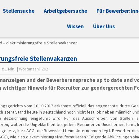
Stellensuche
Arbeitgebersuche
Für Bewerber:in
Wissen
Über Uns
 – diskriminierungsfreie Stellenvakanzen
rungsfreie Stellenvakanzen
it:
1 Min.
| Wortanzahl:
262
lenanzeigen und der Bewerberansprache up to date und vo
n wichtiger Hinweis für Recruiter zur gendergerechten 
ngsgerichts vom 10.10.2017 erkannte offiziell das sogenannte dritte Ge
och steht Stand heute in Deutschland noch nicht fest, ob neben männlich un
le Bezeichnung eingeführt wird. Für das Ausschreiben von Stellen i
eren, wobei die Ungeklärtheit bei jedem Recruiter zu Unsicherheit führt. I
gesetz, kurz AGG, die Beweislast beim Unternehmen liegt. Bewerber dür
 AGG), wie also diskriminierungsfrei formulieren? Folgende Abkürzungen sin