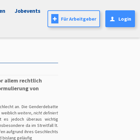
nen
Jobevents
Für Arbeitgeber
Login
r allem rechtlich
Formulierung von
schlecht an. Die Genderdebatte
d weiblich
weitere
,
nicht definiert
st es jedoch überaus wichtig
nsbesondere da im Streitfall lt.
fen aufgrund ihres Geschlechts
d bislang geläufig