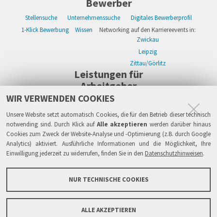
Bewerber
Stellensuche
Unternehmenssuche
Digitales Bewerberprofil
1-Klick Bewerbung
Wissen
Networking auf den Karriereevents in:
Zwickau
Leipzig
Zittau/Görlitz
Leistungen für
Arbeitgeber
WIR VERWENDEN COOKIES
WIKWAY Online-Recruiting
Kostenloses Firmenprofil
Stellenanzeigen
Alle Einzelleistungen
Wissen
Live-Recruiting auf Karriereevents in:
Unsere Website setzt automatisch Cookies, die für den Betrieb dieser technisch
Zwickau
notwending sind. Durch Klick auf
Alle akzeptieren
werden darüber hinaus
Cookies zum Zweck der Website-Analyse und -Optimierung (z.B. durch Google
Leipzig
Analytics) aktiviert. Ausführliche Informationen und die Möglichkeit, Ihre
Zittau/Görlitz
Einwilligung jederzeit zu widerrufen, finden Sie in den
Datenschutzhinweisen
.
Sicherheit
Impressum
Datenschutzhinweise
ATB
AGB
Haftung
NUR TECHNISCHE COOKIES
Links
FAQ
Grundsätze & Sicherheit
Über WIKWAY
News & Presse
Barrierefreiheit
ALLE AKZEPTIEREN
Sitemap
Kontaktformular