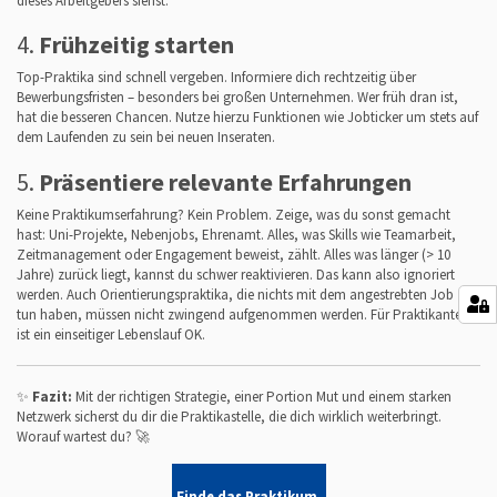
dieses Arbeitgebers siehst.
4.
Frühzeitig starten
Top-Praktika sind schnell vergeben. Informiere dich rechtzeitig über
Bewerbungsfristen – besonders bei großen Unternehmen. Wer früh dran ist,
hat die besseren Chancen. Nutze hierzu Funktionen wie Jobticker um stets auf
dem Laufenden zu sein bei neuen Inseraten.
5.
Präsentiere relevante Erfahrungen
Keine Praktikumserfahrung? Kein Problem. Zeige, was du sonst gemacht
hast: Uni-Projekte, Nebenjobs, Ehrenamt. Alles, was Skills wie Teamarbeit,
Zeitmanagement oder Engagement beweist, zählt. Alles was länger (> 10
Jahre) zurück liegt, kannst du schwer reaktivieren. Das kann also ignoriert
werden. Auch Orientierungspraktika, die nichts mit dem angestrebten Job zu
tun haben, müssen nicht zwingend aufgenommen werden. Für Praktikanten
ist ein einseitiger Lebenslauf OK.
✨
Fazit:
Mit der richtigen Strategie, einer Portion Mut und einem starken
Netzwerk sicherst du dir die Praktikastelle, die dich wirklich weiterbringt.
Worauf wartest du? 🚀
Finde das Praktikum,