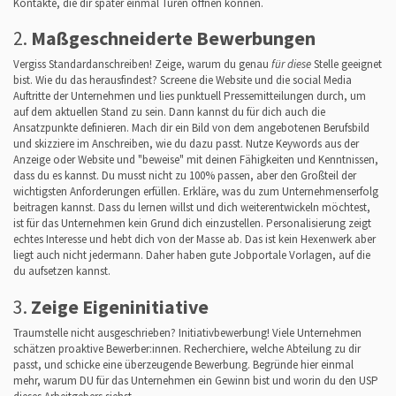
Kontakte, die dir später einmal Türen öffnen können.
2.
Maßgeschneiderte Bewerbungen
Vergiss Standardanschreiben! Zeige, warum du genau
für diese
Stelle geeignet
bist. Wie du das herausfindest? Screene die Website und die social Media
Auftritte der Unternehmen und lies punktuell Pressemitteilungen durch, um
auf dem aktuellen Stand zu sein. Dann kannst du für dich auch die
Ansatzpunkte definieren. Mach dir ein Bild von dem angebotenen Berufsbild
und skizziere im Anschreiben, wie du dazu passt. Nutze Keywords aus der
Anzeige oder Website und "beweise" mit deinen Fähigkeiten und Kenntnissen,
dass du es kannst. Du musst nicht zu 100% passen, aber den Großteil der
wichtigsten Anforderungen erfüllen. Erkläre, was du zum Unternehmenserfolg
beitragen kannst. Dass du lernen willst und dich weiterentwickeln möchtest,
ist für das Unternehmen kein Grund dich einzustellen. Personalisierung zeigt
echtes Interesse und hebt dich von der Masse ab. Das ist kein Hexenwerk aber
liegt auch nicht jedermann. Daher haben gute Jobportale Vorlagen, auf die
du aufsetzen kannst.
3.
Zeige Eigeninitiative
Traumstelle nicht ausgeschrieben? Initiativbewerbung! Viele Unternehmen
schätzen proaktive Bewerber:innen. Recherchiere, welche Abteilung zu dir
passt, und schicke eine überzeugende Bewerbung. Begründe hier einmal
mehr, warum DU für das Unternehmen ein Gewinn bist und worin du den USP