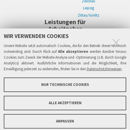
Zwickau
Leipzig
Zittau/Görlitz
Leistungen für
Arbeitgeber
WIR VERWENDEN COOKIES
WIKWAY Online-Recruiting
Kostenloses Firmenprofil
Stellenanzeigen
Alle Einzelleistungen
Wissen
Live-Recruiting auf Karriereevents in:
Unsere Website setzt automatisch Cookies, die für den Betrieb dieser technisch
Zwickau
notwending sind. Durch Klick auf
Alle akzeptieren
werden darüber hinaus
Cookies zum Zweck der Website-Analyse und -Optimierung (z.B. durch Google
Leipzig
Analytics) aktiviert. Ausführliche Informationen und die Möglichkeit, Ihre
Zittau/Görlitz
Einwilligung jederzeit zu widerrufen, finden Sie in den
Datenschutzhinweisen
.
Sicherheit
Impressum
Datenschutzhinweise
ATB
AGB
Haftung
NUR TECHNISCHE COOKIES
Links
FAQ
Grundsätze & Sicherheit
Über WIKWAY
News & Presse
Barrierefreiheit
ALLE AKZEPTIEREN
Sitemap
Kontaktformular
ANPASSEN
Copyright © 2005-2026 IPlaCon GmbH. Alle Rechte vorbehalten.