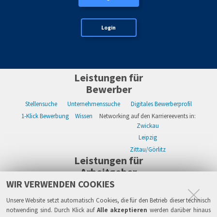
Login
Leistungen für
Bewerber
Stellensuche
Unternehmenssuche
Digitales Bewerberprofil
1-Klick Bewerbung
Wissen
Networking auf den Karriereevents in:
Zwickau
Leipzig
Zittau/Görlitz
Leistungen für
Arbeitgeber
WIR VERWENDEN COOKIES
WIKWAY Online-Recruiting
Kostenloses Firmenprofil
Stellenanzeigen
Alle Einzelleistungen
Wissen
Live-Recruiting auf Karriereevents in:
Unsere Website setzt automatisch Cookies, die für den Betrieb dieser technisch
Zwickau
notwending sind. Durch Klick auf
Alle akzeptieren
werden darüber hinaus