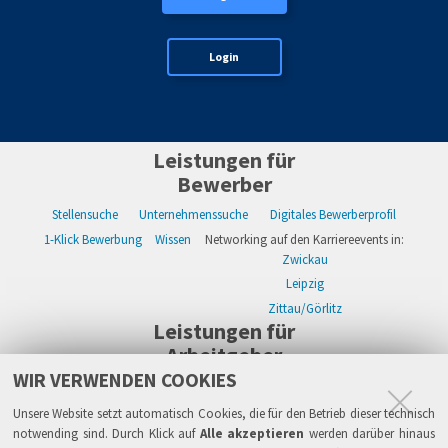
Login
Leistungen für
Bewerber
Stellensuche
Unternehmenssuche
Digitales Bewerberprofil
1-Klick Bewerbung
Wissen
Networking auf den Karriereevents in:
Zwickau
Leipzig
Zittau/Görlitz
Leistungen für
Arbeitgeber
WIR VERWENDEN COOKIES
WIKWAY Online-Recruiting
Kostenloses Firmenprofil
Stellenanzeigen
Alle Einzelleistungen
Wissen
Live-Recruiting auf Karriereevents in:
Unsere Website setzt automatisch Cookies, die für den Betrieb dieser technisch
Zwickau
notwending sind. Durch Klick auf
Alle akzeptieren
werden darüber hinaus