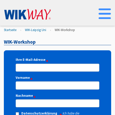
Na
Startseite
WIK-Leipzig Uni
WIK-Workshop
WIK-Workshop
Ihre E-Mail-Adresse
Vorname
Nachname
Datenschutzerklärung
Ich habe die