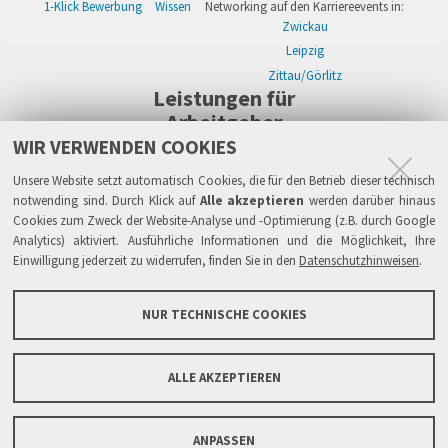
1-Klick Bewerbung
Wissen
Networking auf den Karriereevents in:
Zwickau
Leipzig
Zittau/Görlitz
Leistungen für
Arbeitgeber
WIR VERWENDEN COOKIES
WIKWAY Online-Recruiting
Kostenloses Firmenprofil
Stellenanzeigen
Alle Einzelleistungen
Wissen
Live-Recruiting auf Karriereevents in:
Unsere Website setzt automatisch Cookies, die für den Betrieb dieser technisch
Zwickau
notwending sind. Durch Klick auf
Alle akzeptieren
werden darüber hinaus
Cookies zum Zweck der Website-Analyse und -Optimierung (z.B. durch Google
Leipzig
Analytics) aktiviert. Ausführliche Informationen und die Möglichkeit, Ihre
Zittau/Görlitz
Einwilligung jederzeit zu widerrufen, finden Sie in den
Datenschutzhinweisen
.
Sicherheit
Impressum
Datenschutzhinweise
ATB
AGB
Haftung
NUR TECHNISCHE COOKIES
Links
FAQ
Grundsätze & Sicherheit
Über WIKWAY
News & Presse
Barrierefreiheit
ALLE AKZEPTIEREN
Sitemap
Kontaktformular
ANPASSEN
Copyright © 2005-2026 IPlaCon GmbH. Alle Rechte vorbehalten.