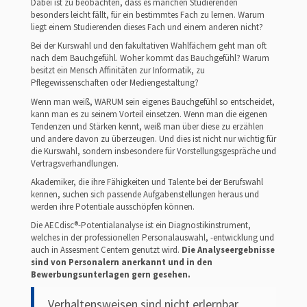
Dabei ist zu beobachten, dass es manchen Studierenden
besonders leicht fällt, für ein bestimmtes Fach zu lernen. Warum
liegt einem Studierenden dieses Fach und einem anderen nicht?
Bei der Kurswahl und den fakultativen Wahlfächern geht man oft
nach dem Bauchgefühl. Woher kommt das Bauchgefühl? Warum
besitzt ein Mensch Affinitäten zur Informatik, zu
Pflegewissenschaften oder Mediengestaltung?
Wenn man weiß, WARUM sein eigenes Bauchgefühl so entscheidet,
kann man es zu seinem Vorteil einsetzen. Wenn man die eigenen
Tendenzen und Stärken kennt, weiß man über diese zu erzählen
und andere davon zu überzeugen. Und dies ist nicht nur wichtig für
die Kurswahl, sondern insbesondere für Vorstellungsgespräche und
Vertragsverhandlungen.
Akademiker, die ihre Fähigkeiten und Talente bei der Berufswahl
kennen, suchen sich passende Aufgabenstellungen heraus und
werden ihre Potentiale ausschöpfen können.
Die AECdisc®-Potentialanalyse ist ein Diagnostikinstrument,
welches in der professionellen Personalauswahl, -entwicklung und
auch in Assesment Centern genutzt wird.
Die Analyseergebnisse
sind von Personalern anerkannt und in den
Bewerbungsunterlagen gern gesehen.
Verhaltensweisen sind nicht erlernbar.