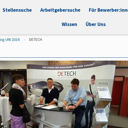
Stellensuche
Arbeitgebersuche
Für Bewerber:in
Wissen
Über Uns
zig UNI 2016
DETECH