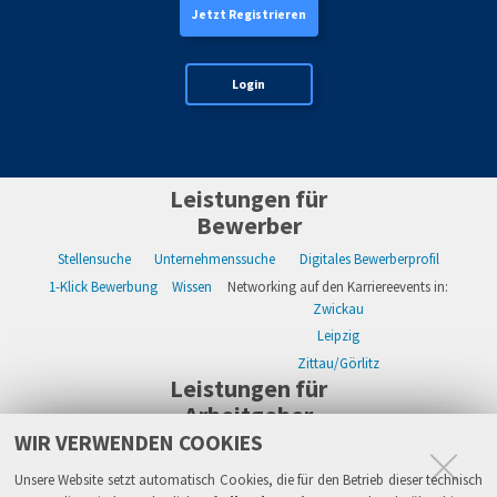
Jetzt Registrieren
Login
Leistungen für
Bewerber
Stellensuche
Unternehmenssuche
Digitales Bewerberprofil
1-Klick Bewerbung
Wissen
Networking auf den Karriereevents in:
Zwickau
Leipzig
Zittau/Görlitz
Leistungen für
Arbeitgeber
WIR VERWENDEN COOKIES
WIKWAY Online-Recruiting
Kostenloses Firmenprofil
Stellenanzeigen
Alle Einzelleistungen
Wissen
Live-Recruiting auf Karriereevents in:
Unsere Website setzt automatisch Cookies, die für den Betrieb dieser technisch