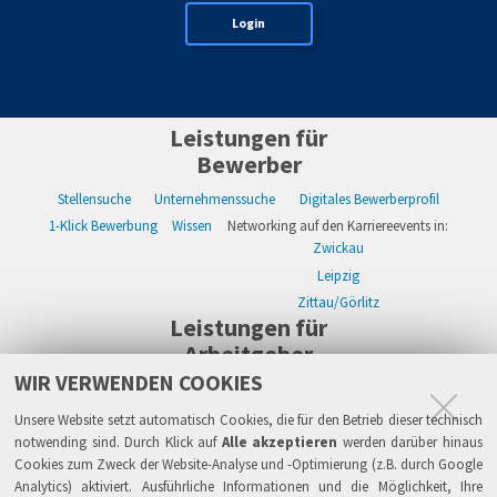
Login
Leistungen für
Bewerber
Stellensuche
Unternehmenssuche
Digitales Bewerberprofil
1-Klick Bewerbung
Wissen
Networking auf den Karriereevents in:
Zwickau
Leipzig
Zittau/Görlitz
Leistungen für
Arbeitgeber
WIR VERWENDEN COOKIES
WIKWAY Online-Recruiting
Kostenloses Firmenprofil
Stellenanzeigen
Alle Einzelleistungen
Wissen
Live-Recruiting auf Karriereevents in:
Unsere Website setzt automatisch Cookies, die für den Betrieb dieser technisch
Zwickau
notwending sind. Durch Klick auf
Alle akzeptieren
werden darüber hinaus
Cookies zum Zweck der Website-Analyse und -Optimierung (z.B. durch Google
Leipzig
Analytics) aktiviert. Ausführliche Informationen und die Möglichkeit, Ihre
Zittau/Görlitz