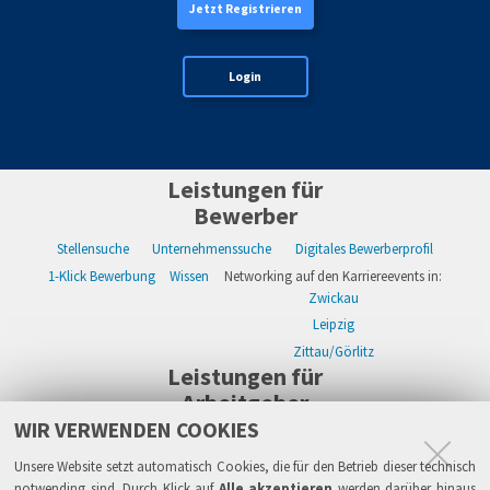
Jetzt Registrieren
Login
Leistungen für
Bewerber
Stellensuche
Unternehmenssuche
Digitales Bewerberprofil
1-Klick Bewerbung
Wissen
Networking auf den Karriereevents in:
Zwickau
Leipzig
Zittau/Görlitz
Leistungen für
Arbeitgeber
WIR VERWENDEN COOKIES
WIKWAY Online-Recruiting
Kostenloses Firmenprofil
Stellenanzeigen
Alle Einzelleistungen
Wissen
Live-Recruiting auf Karriereevents in:
Unsere Website setzt automatisch Cookies, die für den Betrieb dieser technisch
Zwickau
notwending sind. Durch Klick auf
Alle akzeptieren
werden darüber hinaus