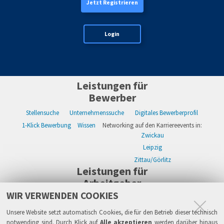
Jetzt Registrieren
Login
Leistungen für
Bewerber
Stellensuche
Unternehmenssuche
Digitales Bewerberprofil
1-Klick Bewerbung
Wissen
Networking auf den Karriereevents in:
Zwickau
Leipzig
Zittau/Görlitz
Leistungen für
Arbeitgeber
WIR VERWENDEN COOKIES
WIKWAY Online-Recruiting
Kostenloses Firmenprofil
Stellenanzeigen
Alle Einzelleistungen
Wissen
Live-Recruiting auf Karriereevents in:
Unsere Website setzt automatisch Cookies, die für den Betrieb dieser technisch
Zwickau
notwending sind. Durch Klick auf
Alle akzeptieren
werden darüber hinaus