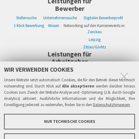
Leistungen für
Bewerber
Stellensuche
Unternehmenssuche
Digitales Bewerberprofil
1-Klick Bewerbung
Wissen
Networking auf den Karriereevents in:
Zwickau
Leipzig
Zittau/Görlitz
Leistungen für
Arbeitgeber
WIR VERWENDEN COOKIES
WIKWAY Online-Recruiting
Kostenloses Firmenprofil
Stellenanzeigen
Alle Einzelleistungen
Wissen
Live-Recruiting auf Karriereevents in:
Unsere Website setzt automatisch Cookies, die für den Betrieb dieser technisch
Zwickau
notwending sind. Durch Klick auf
Alle akzeptieren
werden darüber hinaus
Cookies zum Zweck der Website-Analyse und -Optimierung (z.B. durch Google
Leipzig
Analytics) aktiviert. Ausführliche Informationen und die Möglichkeit, Ihre
Zittau/Görlitz
Einwilligung jederzeit zu widerrufen, finden Sie in den
Datenschutzhinweisen
.
Sicherheit
Impressum
Datenschutzhinweise
ATB
AGB
Haftung
NUR TECHNISCHE COOKIES
Links
FAQ
Grundsätze & Sicherheit
Über WIKWAY
News & Presse
Barrierefreiheit