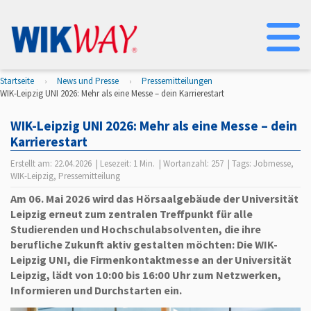
Na
Startseite
News und Presse
Pressemitteilungen
WIK-Leipzig UNI 2026: Mehr als eine Messe – dein Karrierestart
WIK-Leipzig UNI 2026: Mehr als eine Messe – dein
Karrierestart
Erstellt am:
22.04.2026
| Lesezeit:
1 Min.
| Wortanzahl:
257
| Tags:
Jobmesse
,
WIK-Leipzig
,
Pressemitteilung
Am 06. Mai 2026 wird das Hörsaalgebäude der Universität
Leipzig erneut zum zentralen Treffpunkt für alle
Studierenden und Hochschulabsolventen, die ihre
berufliche Zukunft aktiv gestalten möchten: Die WIK-
Leipzig UNI, die Firmenkontaktmesse an der Universität
Leipzig, lädt von 10:00 bis 16:00 Uhr zum Netzwerken,
Informieren und Durchstarten ein.