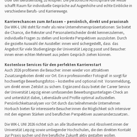
oder den Berufseinstieg zu knüpfen. Die persönliche Atmosphäre der Messe
schafft Raum für individuelle Gespräche auf Augenhöhe und echte Einblicke in
verschiedene Berufs- und Karrierewege.
Karrierechancen zum Anfassen – persönlich, direkt und praxisnah
Die WIK-L UNI steht für mehr als reine Unternehmenspräsentationen: Sie bietet
die Chance, die Rekruter und Personalentscheider direkt kennenzulernen,
individuelle Fragen zu stellen und konkrete Perspektiven auszuloten. Durch
die gezielte Auswahl der Aussteller: innen wird sichergestellt, dass das
Angebot für viele Studiengänge der Universität Leipzig passt und Besucher:
innen einen echten Mehrwert aus jedem Gespräch ziehen können.
Kostenlose Services für den perfekten Karrierestart
Auch 2026 profitieren die Besucher: innen wieder von attraktiven
Zusatzangeboten direkt vor Ort. Ein:e professionelle:r Fotograf: in sorgt für
hochwertige Bewerbungsfotos – kostenfrei und optional mit Voranmeldung,
um direkt einen Zeitslot zu sichern. Ergänzend dazu bietet der Career Service
der Universität Leipzig einen umfassenden Bewerbungsunterlagen-Check an
und unterstützt dabei, Lebensläufe und Profile optimal aufzustellen.
Persönlichkeitsanalysen vor Ort durch das teilnehmende Unternehmen
Horbach bieten für interessierte Besucher:innen die Möglichkeit sich intensiver
mit den eigenen Stärken und beruflichen Perspektiven auseinanderzusetzen..
Die WIK-L UNI 2026 richtet sich an alle Studierenden und Absolvent:innen der
Universität Leipzig sowie umliegender Hochschulen, die den direkten Kontakt
zur Praxis suchen und ihre berufliche Zukunft aktiv gestalten wollen.