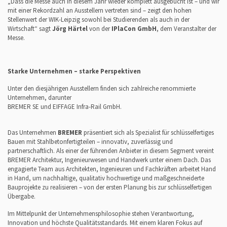
„Dass die Messe auch in diesem Jahr wieder komplett ausgebucht ist – und wir
mit einer Rekordzahl an Ausstellern vertreten sind – zeigt den hohen
Stellenwert der WIK-Leipzig sowohl bei Studierenden als auch in der
Wirtschaft“ sagt
Jörg Härtel
von der
IPlaCon GmbH
, dem Veranstalter der
Messe.
Starke Unternehmen – starke Perspektiven
Unter den diesjährigen Ausstellern finden sich zahlreiche renommierte
Unternehmen, darunter
BREMER SE und EIFFAGE Infra-Rail GmbH.
Das Unternehmen
BREMER
präsentiert sich als Spezialist für schlüsselfertiges
Bauen mit Stahlbetonfertigteilen – innovativ, zuverlässig und
partnerschaftlich. Als einer der führenden Anbieter in diesem Segment vereint
BREMER Architektur, Ingenieurwesen und Handwerk unter einem Dach. Das
engagierte Team aus Architekten, Ingenieuren und Fachkräften arbeitet Hand
in Hand, um nachhaltige, qualitativ hochwertige und maßgeschneiderte
Bauprojekte zu realisieren – von der ersten Planung bis zur schlüsselfertigen
Übergabe.
Im Mittelpunkt der Unternehmensphilosophie stehen Verantwortung,
Innovation und höchste Qualitätsstandards. Mit einem klaren Fokus auf