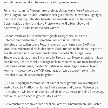
zu optimieren und die Interviewvorbereitung zu verbessern.
Für eine entspannte Atmosphäre sorgte auch das kostenlose Popcorn der
Firma Logsol, das bei den Besuchern sehr gut ankam. Ein weiteres Highlight,
das die Stimmung unter den Teilnehmern förderte, war das Besucher-
Gewinnspiel, bei dem attraktive Preise wie eine JBL-Soundbox und
hochwertige Goodie-Pakete verlost wurden.
Die Karrieremesse bot eine hervorragende Gelegenheit, direkt mit
Unternehmensvertretern zu sprechen und sich über Praktika,
Werkstudentenstellen sowie Festanstellungen zu informieren. Die Firma
ipoque verzeichnete allein in den ersten zwei Stunden mehr als 45 Gespräche
am Messestand und war beeindruckt über die hohe Nachfrage. Viele
Studierende, die auch aus Zwickau oder Dresden zur Messe anreisten, nutzen
die Chance, um potenzielle Arbeitgeber kennenzulernen und neue berufliche
Netzwerke aufzubauen, die den Grundstein für zukünftige Karrieren legen
könnten. Insbesondere die TOP-Organisation wurde sowohl seitens der
Besucher als auch der Aussteller gelobt.
„Die WIK-Leipzig Karrieremesse hat einmal mehr gezeigt, wie wichtig und
wertvoll solche Plattformen für die Studierenden sind“, so ein Vertreter der
Hochschule. „Wir freuen uns bereits auf die nächste Messe und sind überzeugt,
dass auch sie ein ebenso großer Erfolg wird.“
Die Veranstalter bedanken sich bei allen Partnern, Unternehmen und Gästen