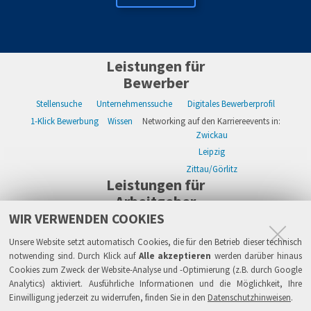
Leistungen für
Bewerber
Stellensuche
Unternehmenssuche
Digitales Bewerberprofil
1-Klick Bewerbung
Wissen
Networking auf den Karriereevents in:
Zwickau
Leipzig
Zittau/Görlitz
Leistungen für
Arbeitgeber
WIR VERWENDEN COOKIES
WIKWAY Online-Recruiting
Kostenloses Firmenprofil
Stellenanzeigen
Alle Einzelleistungen
Wissen
Live-Recruiting auf Karriereevents in:
Unsere Website setzt automatisch Cookies, die für den Betrieb dieser technisch
Zwickau
notwending sind. Durch Klick auf
Alle akzeptieren
werden darüber hinaus
Cookies zum Zweck der Website-Analyse und -Optimierung (z.B. durch Google
Leipzig
Analytics) aktiviert. Ausführliche Informationen und die Möglichkeit, Ihre
Zittau/Görlitz
Einwilligung jederzeit zu widerrufen, finden Sie in den
Datenschutzhinweisen
.
Sicherheit