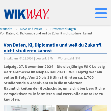
Na
Startseite
News und Presse
Pressemitteilungen
Von Daten, KI, Diplomatie und weil du Zukunft nicht studieren kannst
Von Daten, KI, Diplomatie und weil du Zukunft
nicht studieren kannst
Erstellt am:
04.12.2024
| Lesezeit:
2 Min.
| Wortanzahl:
340
Leipzig, 27. November 2024 – Die diesjährige WIK-Leipzig
Karrieremesse im Nieper-Bau der HTWK Leipzig war ein
voller Erfolg. Von 10 bis 16 Uhr strömten ca. 1.700
Studierende & Absolventen in die modernen
Räumlichkeiten der Hochschule, um sich über berufliche
Perspektiven zu informieren und wertvolle Kontakte zu
knüpfen.