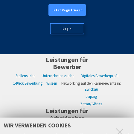
Jetzt Registrieren
Login
Leistungen für
Bewerber
Stellensuche
Unternehmenssuche
Digitales Bewerberprofil
1-Klick Bewerbung
Wissen
Networking auf den Karriereevents in:
Zwickau
Leipzig
Zittau/Görlitz
Leistungen für
Arbeitgeber
WIR VERWENDEN COOKIES
WIKWAY Online-Recruiting
Kostenloses Firmenprofil
Stellenanzeigen