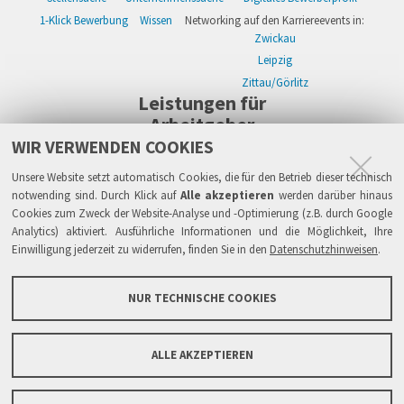
1-Klick Bewerbung
Wissen
Networking auf den Karriereevents in:
Zwickau
Leipzig
Zittau/Görlitz
Leistungen für
Arbeitgeber
WIR VERWENDEN COOKIES
WIKWAY Online-Recruiting
Kostenloses Firmenprofil
Stellenanzeigen
Alle Einzelleistungen
Wissen
Live-Recruiting auf Karriereevents in:
Unsere Website setzt automatisch Cookies, die für den Betrieb dieser technisch
Zwickau
notwending sind. Durch Klick auf
Alle akzeptieren
werden darüber hinaus
Cookies zum Zweck der Website-Analyse und -Optimierung (z.B. durch Google
Leipzig
Analytics) aktiviert. Ausführliche Informationen und die Möglichkeit, Ihre
Zittau/Görlitz
Einwilligung jederzeit zu widerrufen, finden Sie in den
Datenschutzhinweisen
.
Sicherheit
Impressum
Datenschutzhinweise
ATB
AGB
Haftung
NUR TECHNISCHE COOKIES
Links
FAQ
Grundsätze & Sicherheit
Über WIKWAY
News & Presse
Barrierefreiheit
ALLE AKZEPTIEREN
Sitemap
Kontaktformular