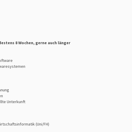
destens 8 Wochen, gerne auch länger
oftware
ftwaresystemen
anung
en
lte Unterkunft
rtschaftsinformatik (Uni/FH)