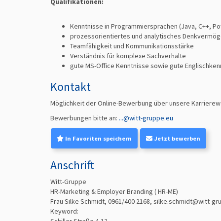
Qualifikationen:
Kenntnisse in Programmiersprachen (Java, C++, P
prozessorientiertes und analytisches Denkvermö
Teamfähigkeit und Kommunikationsstärke
Verständnis für komplexe Sachverhalte
gute MS-Office Kenntnisse sowie gute Englischken
Kontakt
Möglichkeit der Online-Bewerbung über unsere Karrierew
Bewerbungen bitte an:
...@witt-gruppe.eu
In Favoriten speichern
Jetzt bewerben
Anschrift
Witt-Gruppe
HR-Marketing & Employer Branding ( HR-ME)
Frau Silke Schmidt, 0961/400 2168,
silke.schmidt@witt-gr
Keyword: