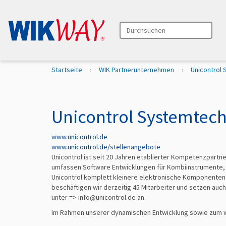
Durchsuchen
Erweiterte Suche…
S
Startseite
WIK Partnerunternehmen
Unicontrol
i
e
s
i
Unicontrol Systemtec
n
d
www.unicontrol.de
h
www.unicontrol.de/stellenangebote
i
Unicontrol ist seit 20 Jahren etablierter Kompetenzpartn
e
umfassen Software Entwicklungen für Kombiinstrumente, 
r
Unicontrol komplett kleinere elektronische Komponenten
beschäftigen wir derzeitig 45 Mitarbeiter und setzen auch
unter =>
info@unicontrol.de
an.
Im Rahmen unserer dynamischen Entwicklung sowie zum w