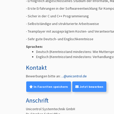
- Erfolgreich abgeschlossenes Studium der Informatik, M
- Erste Erfahrungen in der Softwareentwicklung für Komp
- Sicher in der C und C++ Programmierung
- Selbstständige und strukturierte Arbeitsweise
- Teamplayer mit ausgeprägtem Kosten- und Verantwort
- Sehr gute Deutsch- und Englischkenntnisse
Sprachen:
Deutsch
(Kenntnisstand mindestens: Wie Muttersp
Englisch
(Kenntnisstand mindestens: Verhandlungssi
Kontakt
Bewerbungen bitte an:
...@unicontrol.de
In Favoriten speichern
Jetzt bewerben
Anschrift
Unicontrol Systemtechnik GmbH