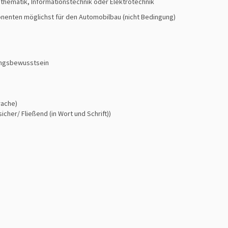
athematik, Informationstechnik oder Elektrotechnik
onenten möglichst für den Automobilbau (nicht Bedingung)
ungsbewusstsein
rache)
cher/ Fließend (in Wort und Schrift))