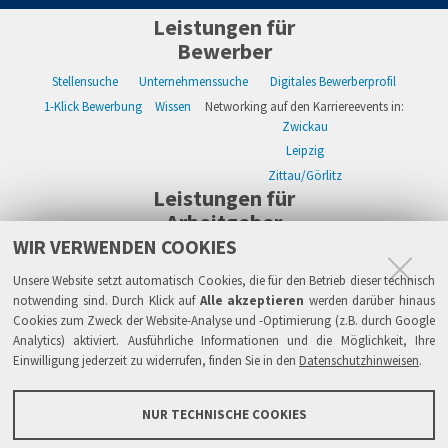
Leistungen für
Bewerber
Stellensuche
Unternehmenssuche
Digitales Bewerberprofil
1-Klick Bewerbung
Wissen
Networking auf den Karriereevents in:
Zwickau
Leipzig
Zittau/Görlitz
Leistungen für
Arbeitgeber
WIR VERWENDEN COOKIES
WIKWAY Online-Recruiting
Kostenloses Firmenprofil
Stellenanzeigen
Alle Einzelleistungen
Wissen
Live-Recruiting auf Karriereevents in:
Unsere Website setzt automatisch Cookies, die für den Betrieb dieser technisch
Zwickau
notwending sind. Durch Klick auf
Alle akzeptieren
werden darüber hinaus
Cookies zum Zweck der Website-Analyse und -Optimierung (z.B. durch Google
Leipzig
Analytics) aktiviert. Ausführliche Informationen und die Möglichkeit, Ihre
Zittau/Görlitz
Einwilligung jederzeit zu widerrufen, finden Sie in den
Datenschutzhinweisen
.
Sicherheit
Impressum
Datenschutzhinweise
ATB
AGB
Haftung
NUR TECHNISCHE COOKIES
Links