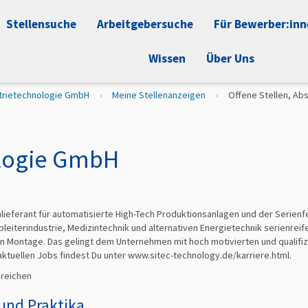
Stellensuche
Arbeitgebersuche
Für Bewerber:in
Wissen
Über Uns
strietechnologie GmbH
Meine Stellenanzeigen
Offene Stellen, Ab
ologie GmbH
mlieferant für automatisierte High-Tech Produktionsanlagen und der Serien
bleiterindustrie, Medizintechnik und alternativen Energietechnik serienrei
n Montage. Das gelingt dem Unternehmen mit hoch motivierten und qualifi
ktuellen Jobs findest Du unter www.sitec-technology.de/karriere.html.
ereichen
 und Praktika