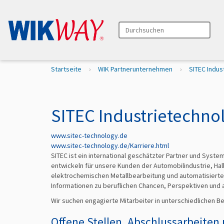
Durchsuchen
Erweiterte Suche…
S
Startseite
WIK Partnerunternehmen
SITEC Indu
i
e
s
i
SITEC Industrietechn
n
d
www.sitec-technology.de
h
www.sitec-technology.de/Karriere.html
i
SITEC ist ein international geschätzter Partner und Syste
e
entwickeln für unsere Kunden der Automobilindustrie, Hal
r
elektrochemischen Metallbearbeitung und automatisierte
Informationen zu beruflichen Chancen, Perspektiven und a
Wir suchen engagierte Mitarbeiter in unterschiedlichen B
Offene Stellen, Abschlussarbeiten