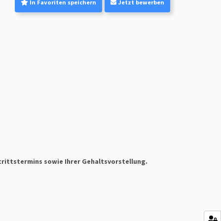
In Favoriten speichern
Jetzt bewerben
rittstermins sowie Ihrer Gehaltsvorstellung.