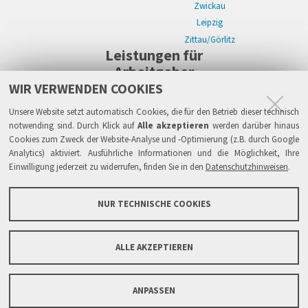
Zwickau
Leipzig
Zittau/Görlitz
Leistungen für
Arbeitgeber
WIR VERWENDEN COOKIES
WIKWAY Online-Recruiting
Kostenloses Firmenprofil
Stellenanzeigen
Alle Einzelleistungen
Wissen
Live-Recruiting auf Karriereevents in:
Unsere Website setzt automatisch Cookies, die für den Betrieb dieser technisch
Zwickau
notwending sind. Durch Klick auf
Alle akzeptieren
werden darüber hinaus
Cookies zum Zweck der Website-Analyse und -Optimierung (z.B. durch Google
Leipzig
Analytics) aktiviert. Ausführliche Informationen und die Möglichkeit, Ihre
Zittau/Görlitz
Einwilligung jederzeit zu widerrufen, finden Sie in den
Datenschutzhinweisen
.
Sicherheit
Impressum
Datenschutzhinweise
ATB
AGB
Haftung
NUR TECHNISCHE COOKIES
Links
FAQ
Grundsätze & Sicherheit
Über WIKWAY
News & Presse
Barrierefreiheit
ALLE AKZEPTIEREN
Sitemap
Kontaktformular
ANPASSEN
Copyright © 2005-2026 IPlaCon GmbH. Alle Rechte vorbehalten.