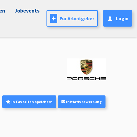
nen
Jobevents
Für Arbeitgeber
Login
In Favoriten speichern
Initiativbewerbung