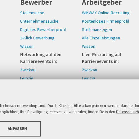
Bewerber
Arbeitgeber
Stellensuche
WIKWAY Online-Recruiting
Unternehmenssuche
Kostenloses Firmenprofil
Digitales Bewerberprofil
Stellenanzeigen
1-Klick Bewerbung
Alle Einzelleistungen
Wissen
Wissen
Networking auf den
Live-Recruiting auf
Karriereevents in:
Karriereevents in:
Zwickau
Zwickau
Leipzig
Leipzig
Zittau/Görlitz
Zittau/Görlitz
r technisch notwending sind. Durch Klick auf
Alle akzeptieren
werden darüber hi
Copyright © 2005-2026 IPlaCon 
öglichkeit, Ihre Einwilligung jederzeit zu widerrufen, finden Sie in den
Datenschutzh
ANPASSEN