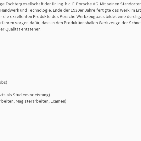
 Tochtergesellschaft der Dr. Ing. h.c. F. Porsche AG. Mit seinen Standor
in Handwerk und Technologie. Ende der 1930er Jahre fertigte das Werk im 
ür die exzellenten Produkte des Porsche Werkzeugbaus bildet eine durch
verfahren sorgen dafür, dass in den Produktionshallen Werkzeuge der Schn
er Qualität entstehen.
obs)
kts als Studienvorleistung)
rbeiten, Magisterarbeiten, Examen)