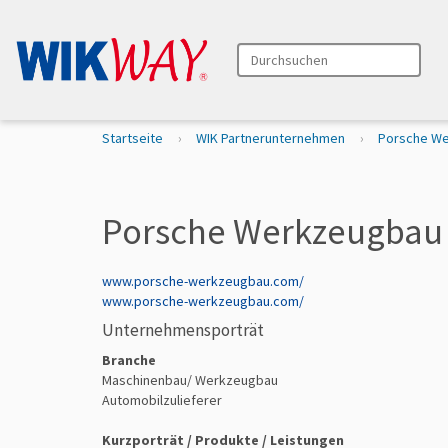
Durchsuchen
Erweiterte Suche…
S
Startseite
WIK Partnerunternehmen
Porsche W
i
e
s
i
Porsche Werkzeugba
n
d
h
www.porsche-werkzeugbau.com/
i
www.porsche-werkzeugbau.com/
e
Unternehmensporträt
r
Branche
Maschinenbau/ Werkzeugbau
Automobilzulieferer
Kurzporträt / Produkte / Leistungen