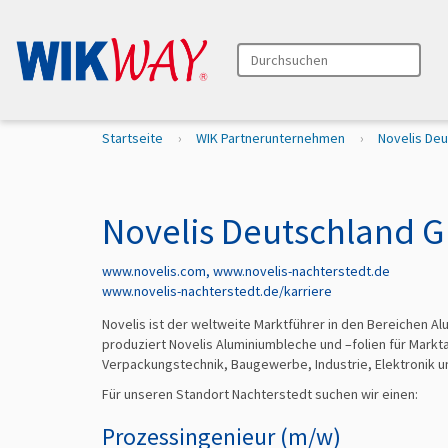
Durchsuchen
Erweiterte Suche…
S
Startseite
WIK Partnerunternehmen
Novelis De
i
e
s
i
Novelis Deutschland 
n
d
www.novelis.com, www.novelis-nachterstedt.de
h
www.novelis-nachterstedt.de/karriere
i
e
Novelis ist der weltweite Marktführer in den Bereichen
r
produziert Novelis Aluminiumbleche und –folien für Mar
Verpackungstechnik, Baugewerbe, Industrie, Elektronik u
Für unseren Standort Nachterstedt suchen wir einen:
Prozessingenieur (m/w)