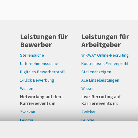
Leistungen für
Leistungen für
Bewerber
Arbeitgeber
Stellensuche
WIKWAY Online-Recruiting
Unternehmenssuche
Kostenloses Firmenprofil
Digitales Bewerberprofil
Stellenanzeigen
1-Klick Bewerbung
Alle Einzelleistungen
Wissen
Wissen
Networking auf den
Live-Recruiting auf
Karriereevents in:
Karriereevents in:
Zwickau
Zwickau
Leipzig
Leipzig
Zittau/Görlitz
Zittau/Görlitz