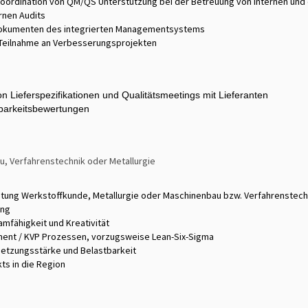
 Koordination von QM/QS Unterstützung bei der Betreuung von internen un
rnen Audits
Dokumenten des integrierten Managementsystems
Teilnahme an Verbesserungsprojekten
von Lieferspezifikationen und Qualitätsmeetings mit Lieferanten
lbarkeitsbewertungen
, Verfahrenstechnik oder Metallurgie
ung Werkstoffkunde, Metallurgie oder Maschinenbau bzw. Verfahrenstechn
ung
amfähigkeit und Kreativität
ment / KVP Prozessen, vorzugsweise Lean-Six-Sigma
hsetzungsstärke und Belastbarkeit
ts in die Region