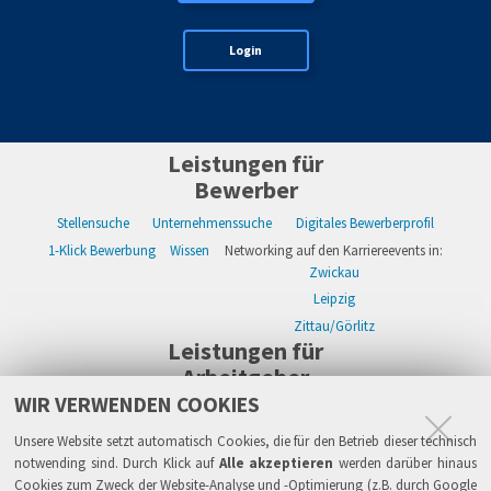
Login
Leistungen für
Bewerber
Stellensuche
Unternehmenssuche
Digitales Bewerberprofil
1-Klick Bewerbung
Wissen
Networking auf den Karriereevents in:
Zwickau
Leipzig
Zittau/Görlitz
Leistungen für
Arbeitgeber
WIR VERWENDEN COOKIES
WIKWAY Online-Recruiting
Kostenloses Firmenprofil
Stellenanzeigen
Alle Einzelleistungen
Wissen
Live-Recruiting auf Karriereevents in:
Unsere Website setzt automatisch Cookies, die für den Betrieb dieser technisch
Zwickau
notwending sind. Durch Klick auf
Alle akzeptieren
werden darüber hinaus
Cookies zum Zweck der Website-Analyse und -Optimierung (z.B. durch Google
Leipzig