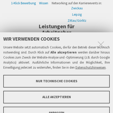
1-Klick Bewerbung
Wissen
Networking auf den Karriereevents in:
Zwickau
Leipzig
Zittau/Görlitz
Leistungen für
Arbeitgeber
WIR VERWENDEN COOKIES
WIKWAY Online-Recruiting
Kostenloses Firmenprofil
Stellenanzeigen
Alle Einzelleistungen
Wissen
Live-Recruiting auf Karriereevents in:
Unsere Website setzt automatisch Cookies, die für den Betrieb dieser technisch
Zwickau
notwending sind. Durch Klick auf
Alle akzeptieren
werden darüber hinaus
Cookies zum Zweck der Website-Analyse und -Optimierung (z.B. durch Google
Leipzig
Analytics) aktiviert. Ausführliche Informationen und die Möglichkeit, Ihre
Zittau/Görlitz
Einwilligung jederzeit zu widerrufen, finden Sie in den
Datenschutzhinweisen
.
Sicherheit
Impressum
Datenschutzhinweise
ATB
AGB
Haftung
NUR TECHNISCHE COOKIES
Links
FAQ
Grundsätze & Sicherheit
Über WIKWAY
News & Presse
Barrierefreiheit
ALLE AKZEPTIEREN
Sitemap
Kontaktformular
ANPASSEN