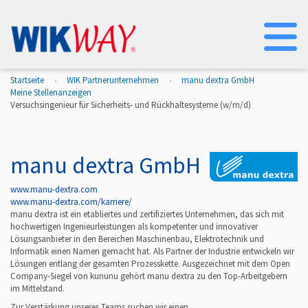
Na
Startseite
WIK Partnerunternehmen
manu dextra GmbH
Meine Stellenanzeigen
Versuchsingenieur für Sicherheits- und Rückhaltesysteme (w/m/d)
manu dextra GmbH
www.manu-dextra.com
www.manu-dextra.com/karriere/
manu dextra ist ein etabliertes und zertifiziertes Unternehmen, das sich mit
hochwertigen Ingenieurleistungen als kompetenter und innovativer
Lösungsanbieter in den Bereichen Maschinenbau, Elektrotechnik und
Informatik einen Namen gemacht hat. Als Partner der Industrie entwickeln wir
Lösungen entlang der gesamten Prozesskette. Ausgezeichnet mit dem Open
Company-Siegel von kununu gehört manu dextra zu den Top-Arbeitgebern
im Mittelstand.
Zur Verstärkung unseres Teams suchen wir einen