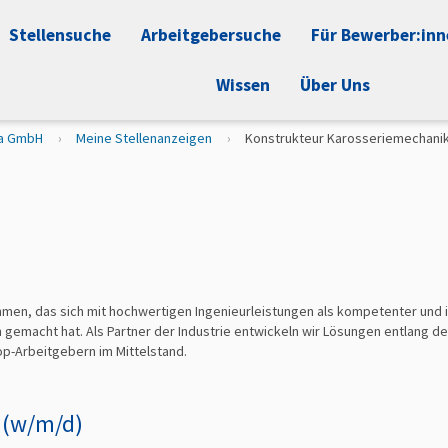
Stellensuche
Arbeitgebersuche
Für Bewerber:in
Wissen
Über Uns
ra GmbH
Meine Stellenanzeigen
Konstrukteur Karosseriemechanik
nehmen, das sich mit hochwertigen Ingenieurleistungen als kompetenter und
n gemacht hat. Als Partner der Industrie entwickeln wir Lösungen entlang
p-Arbeitgebern im Mittelstand.
 (w/m/d)