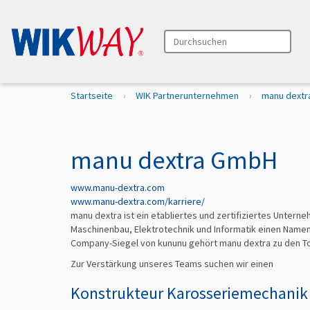
Durchsuchen
Erweiterte Suche…
S
Startseite
WIK Partnerunternehmen
manu dext
i
e
s
i
manu dextra GmbH
n
d
www.manu-dextra.com
h
www.manu-dextra.com/karriere/
i
manu dextra ist ein etabliertes und zertifiziertes Unter
e
Maschinenbau, Elektrotechnik und Informatik einen Name
r
Company-Siegel von kununu gehört manu dextra zu den To
Zur Verstärkung unseres Teams suchen wir einen
Konstrukteur Karosseriemechanik