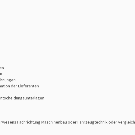
gen
en
ichnungen
tion der Lieferanten
 Entscheidungsunterlagen
urwesens Fachrichtung Maschinenbau oder Fahrzeugtechnik oder vergleic