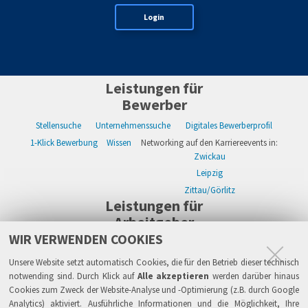
Login
Leistungen für
Bewerber
Stellensuche
Unternehmenssuche
Digitales Bewerberprofil
1-Klick Bewerbung
Wissen
Networking auf den Karriereevents in:
Zwickau
Leipzig
Zittau/Görlitz
Leistungen für
Arbeitgeber
WIR VERWENDEN COOKIES
WIKWAY Online-Recruiting
Kostenloses Firmenprofil
Stellenanzeigen
Alle Einzelleistungen
Wissen
Live-Recruiting auf Karriereevents in:
Unsere Website setzt automatisch Cookies, die für den Betrieb dieser technisch
Zwickau
notwending sind. Durch Klick auf
Alle akzeptieren
werden darüber hinaus
Cookies zum Zweck der Website-Analyse und -Optimierung (z.B. durch Google
Leipzig
Analytics) aktiviert. Ausführliche Informationen und die Möglichkeit, Ihre
Zittau/Görlitz