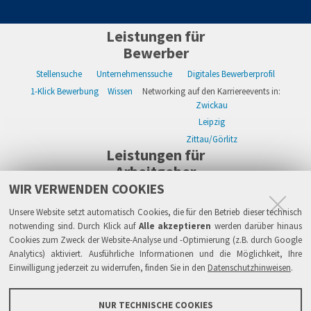
Leistungen für
Bewerber
Stellensuche
Unternehmenssuche
Digitales Bewerberprofil
1-Klick Bewerbung
Wissen
Networking auf den Karriereevents in:
Zwickau
Leipzig
Zittau/Görlitz
Leistungen für
Arbeitgeber
WIR VERWENDEN COOKIES
WIKWAY Online-Recruiting
Kostenloses Firmenprofil
Stellenanzeigen
Alle Einzelleistungen
Wissen
Live-Recruiting auf Karriereevents in:
Unsere Website setzt automatisch Cookies, die für den Betrieb dieser technisch
Zwickau
notwending sind. Durch Klick auf
Alle akzeptieren
werden darüber hinaus
Cookies zum Zweck der Website-Analyse und -Optimierung (z.B. durch Google
Leipzig
Analytics) aktiviert. Ausführliche Informationen und die Möglichkeit, Ihre
Zittau/Görlitz
Einwilligung jederzeit zu widerrufen, finden Sie in den
Datenschutzhinweisen
.
Sicherheit
Impressum
Datenschutzhinweise
ATB
AGB
Haftung
NUR TECHNISCHE COOKIES