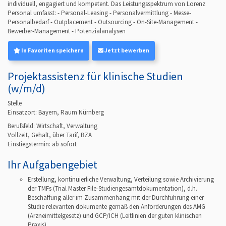
individuell, engagiert und kompetent. Das Leistungsspektrum von Lorenz
Personal umfasst: - Personal-Leasing - Personalvermittlung - Messe-
Personalbedarf - Outplacement - Outsourcing - On-Site-Management -
Bewerber-Management - Potenzialanalysen
In Favoriten speichern
Jetzt bewerben
Projektassistenz für klinische Studien
(w/m/d)
Stelle
Einsatzort: Bayern, Raum Nürnberg
Berufsfeld:
Wirtschaft, Verwaltung
Vollzeit, Gehalt, über Tarif, BZA
Einstiegstermin: ab
sofort
Ihr Aufgabengebiet
Erstellung, kontinuierliche Verwaltung, Verteilung sowie Archivierung
der TMFs (Trial Master File-Studiengesamtdokumentation), d.h.
Beschaffung aller im Zusammenhang mit der Durchführung einer
Studie relevanten dokumente gemäß den Anforderungen des AMG
(Arzneimittelgesetz) und GCP/ICH (Leitlinien der guten klinischen
Praxis)