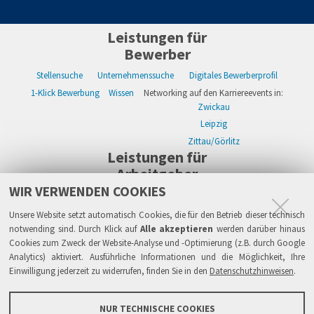
Leistungen für
Bewerber
Stellensuche
Unternehmenssuche
Digitales Bewerberprofil
1-Klick Bewerbung
Wissen
Networking auf den Karriereevents in:
Zwickau
Leipzig
Zittau/Görlitz
Leistungen für
Arbeitgeber
WIR VERWENDEN COOKIES
WIKWAY Online-Recruiting
Kostenloses Firmenprofil
Stellenanzeigen
Alle Einzelleistungen
Wissen
Live-Recruiting auf Karriereevents in:
Unsere Website setzt automatisch Cookies, die für den Betrieb dieser technisch
Zwickau
notwending sind. Durch Klick auf
Alle akzeptieren
werden darüber hinaus
Cookies zum Zweck der Website-Analyse und -Optimierung (z.B. durch Google
Leipzig
Analytics) aktiviert. Ausführliche Informationen und die Möglichkeit, Ihre
Zittau/Görlitz
Einwilligung jederzeit zu widerrufen, finden Sie in den
Datenschutzhinweisen
.
Sicherheit
Impressum
Datenschutzhinweise
ATB
AGB
Haftung
NUR TECHNISCHE COOKIES