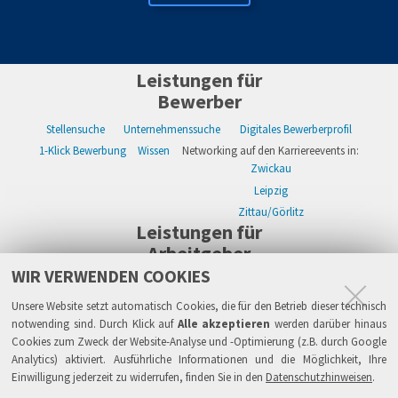
Leistungen für
Bewerber
Stellensuche
Unternehmenssuche
Digitales Bewerberprofil
1-Klick Bewerbung
Wissen
Networking auf den Karriereevents in:
Zwickau
Leipzig
Zittau/Görlitz
Leistungen für
Arbeitgeber
WIR VERWENDEN COOKIES
WIKWAY Online-Recruiting
Kostenloses Firmenprofil
Stellenanzeigen
Alle Einzelleistungen
Wissen
Live-Recruiting auf Karriereevents in:
Unsere Website setzt automatisch Cookies, die für den Betrieb dieser technisch
Zwickau
notwending sind. Durch Klick auf
Alle akzeptieren
werden darüber hinaus
Cookies zum Zweck der Website-Analyse und -Optimierung (z.B. durch Google
Leipzig
Analytics) aktiviert. Ausführliche Informationen und die Möglichkeit, Ihre
Zittau/Görlitz
Einwilligung jederzeit zu widerrufen, finden Sie in den
Datenschutzhinweisen
.
Sicherheit