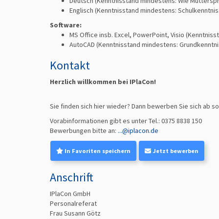
Deutsch
(Kenntnisstand mindestens: Wie Muttersp
Englisch
(Kenntnisstand mindestens: Schulkenntni
Software:
MS Office insb. Excel, PowerPoint, Visio
(Kenntniss
AutoCAD
(Kenntnisstand mindestens: Grundkenntni
Kontakt
Herzlich willkommen bei IPlaCon!
Sie finden sich hier wieder? Dann bewerben Sie sich ab s
Vorabinformationen gibt
es unter Tel.: 0375 8838 150
Bewerbungen bitte an:
...@iplacon.de
In Favoriten speichern
Jetzt bewerben
Anschrift
IPlaCon GmbH
Personalreferat
Frau Susann Götz