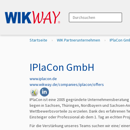
Durchsuchen
Erweiterte Suche…
S
Startseite
WIK Partnerunternehmen
IPlaCon Gm
i
e
s
i
IPlaCon GmbH
n
d
www.iplacon.de
h
www.wikway.de/companies/iplacon/offers
i
e
r
IPlaCon ist eine 2005 gegründete Unternehmensberatung 
liegen in Sachsen, Thüringen, Nordbayern und Sachsen-Anh
Wettbewerbsvorteile zu erzielen. Dank des erfahrenen Te
Einsteiger oder Professional ab dem 1. Tag an echten Proj
Für die Verstärkung unseres Teams suchen wir eine/ eine