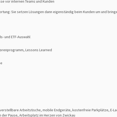
isse vor internen Teams und Kunden
ung: Sie setzen Lösungen dann eigenständig beim Kunden um und bringen d
nds- und ETF-Auswahl
ntorenprogramm, Lessons Learned
he
stellbare Arbeitstische, mobile Endgeräte, kostenfreie Parkplätze, E-L
n der Pause, Arbeitsplatz im Herzen von Zwickau