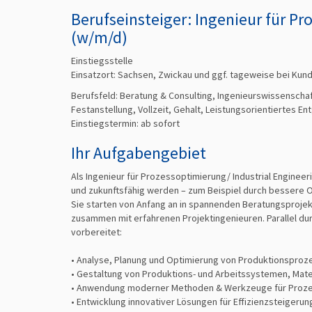
Berufseinsteiger: Ingenieur für Pr
(w/m/d)
Einstiegsstelle
Einsatzort: Sachsen, Zwickau und ggf. tageweise bei Kun
Berufsfeld:
Beratung & Consulting, Ingenieurswissenschaf
Festanstellung, Vollzeit, Gehalt, Leistungsorientiertes E
Einstiegstermin: ab
sofort
Ihr Aufgabengebiet
Als Ingenieur für Prozessoptimierung/ Industrial Engineer
und zukunftsfähig werden – zum Beispiel durch bessere Or
Sie starten von Anfang an in spannenden Beratungsprojekt
zusammen mit erfahrenen Projektingenieuren. Parallel du
vorbereitet:
• Analyse, Planung und Optimierung von Produktionsproz
• Gestaltung von Produktions- und Arbeitssystemen, Mater
• Anwendung moderner Methoden & Werkzeuge für Prozessa
• Entwicklung innovativer Lösungen für Effizienzsteigeru