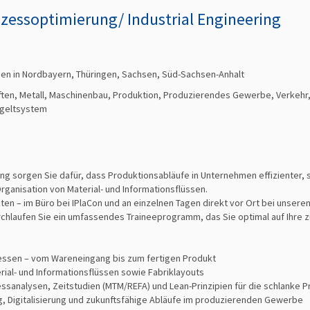
ozessoptimierung/ Industrial Engineering
den in Nordbayern, Thüringen, Sachsen, Süd-Sachsen-Anhalt
ten, Metall, Maschinenbau, Produktion, Produzierendes Gewerbe, Verkehr,
ntgeltsystem
ing sorgen Sie dafür, dass Produktionsabläufe in Unternehmen effizienter, 
ganisation von Material- und Informationsflüssen.
en – im Büro bei IPlaCon und an einzelnen Tagen direkt vor Ort bei unsere
rchlaufen Sie ein umfassendes Traineeprogramm, das Sie optimal auf Ihre 
essen – vom Wareneingang bis zum fertigen Produkt
ial- und Informationsflüssen sowie Fabriklayouts
nalysen, Zeitstudien (MTM/REFA) und Lean-Prinzipien für die schlanke P
ng, Digitalisierung und zukunftsfähige Abläufe im produzierenden Gewerbe