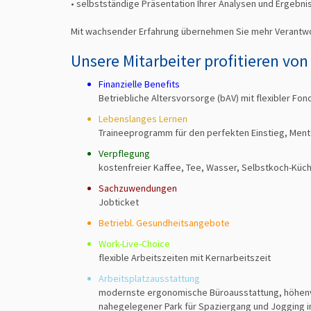
• selbstständige Präsentation Ihrer Analysen und Ergebn
Mit wachsender Erfahrung übernehmen Sie mehr Verantwort
Unsere Mitarbeiter profitieren von
Finanzielle Benefits
Betriebliche Altersvorsorge (bAV) mit flexibler Fo
Lebenslanges Lernen
Traineeprogramm für den perfekten Einstieg, Me
Verpflegung
kostenfreier Kaffee, Tee, Wasser, Selbstkoch-Küc
Sachzuwendungen
Jobticket
Betriebl. Gesundheitsangebote
Work-Live-Choice
flexible Arbeitszeiten mit Kernarbeitszeit
Arbeitsplatzausstattung
modernste ergonomische Büroausstattung, höhenver
nahegelegener Park für Spaziergang und Jogging i