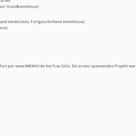
rache)
sse/ Grundkenntnisse)
tand mindestens: Fortgeschrittene Kenntnisse)
sse)
ofort per www.WIKWAY.de bei Frau Götz. Ein erstes spannendes Projekt wart