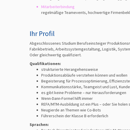
Mitarbeiterbindung
regelmäßige Teamevents, hochwertige Firmenbek
Ihr Profil
Abgeschlossenes Studium Berufseinsteiger Produktionsma
Fabrikbetrieb, Arbeitssystemgestaltung, Logistik, Syste
Oder gleichwertig qualifiziert.
Qualifikationen:
strukturierte Herangehensweise
Produktionsabläufe verstehen können und wollen
Begeisterung für Prozessoptimierung, Eﬃzienzste
Kommunikationsstärke, Teamgeist und Lust, Kunden
es gibt keine Probleme – nur Herausforderungen
Wenn-Dann-Formel hilft immer
REFA/MTM-Ausbildung ist ein Plus – oder Sie holen 
Neugierde an Themen wie Co-Bots
Führerschein der Klasse B erforderlich
Sprachen: