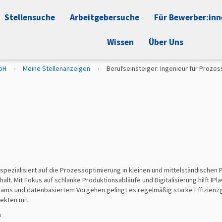
Stellensuche
Arbeitgebersuche
Für Bewerber:in
Wissen
Über Uns
bH
Meine Stellenanzeigen
Berufseinsteiger: Ingenieur für Prozes
spezialisiert auf die Prozessoptimierung in kleinen und mittelständisc
alt. Mit Fokus auf schlanke Produktionsabläufe und Digitalisierung hilft 
ams und datenbasiertem Vorgehen gelingt es regelmäßig starke Effizienzge
ekten mit.
n