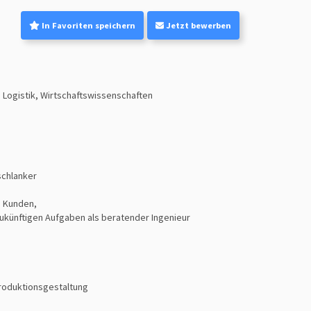
In Favoriten speichern
Jetzt bewerben
 Logistik, Wirtschaftswissenschaften
schlanker
n Kunden,
zukünftigen Aufgaben als beratender Ingenieur
roduktionsgestaltung