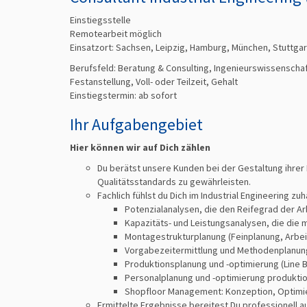
Einstiegsstelle
Remotearbeit möglich
Einsatzort: Sachsen, Leipzig, Hamburg, München, Stuttgar
Berufsfeld:
Beratung & Consulting, Ingenieurswissenscha
Festanstellung, Voll- oder Teilzeit, Gehalt
Einstiegstermin: ab
sofort
Ihr Aufgabengebiet
Hier können wir auf Dich zählen
Du berätst unsere Kunden bei der Gestaltung ihrer
Qualitätsstandards zu gewährleisten.
Fachlich fühlst du Dich im Industrial Engineering z
Potenzialanalysen, die den Reifegrad der A
Kapazitäts- und Leistungsanalysen, die die 
Montagestrukturplanung (Feinplanung, Arbei
Vorgabezeitermittlung und Methodenplanung
Produktionsplanung und -optimierung (Line B
Personalplanung und -optimierung produkti
Shopfloor Management: Konzeption, Optimi
Ermittelte Ergebnisse bereitest Du professionell a