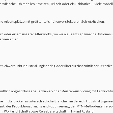
e Wünsche. Ob mobiles Arbeiten, Teilzeit oder ein Sabbatical – viele Modell
e Arbeitsplätze mit größtenteils höhenverstellbaren Schreibtischen.
 oder einem unserer Afterworks, wo wir als Teams spannende Aktionen unt
ennenlernen.
t Schwerpunkt Industrial Engineering oder überdurchschnittlicher Technik
nittlich abgeschlossene Techniker- oder Meister-Ausbildung mit Fachricht
e mit Einblicken in unterschiedliche Branchen im Bereich Industrial Engineer
nt, der Produktionsplanung und -optimierung, der MTM-Methodenlehre sow
in Wort und Schrift sowie Reisebereitschaft im In- und Ausland.