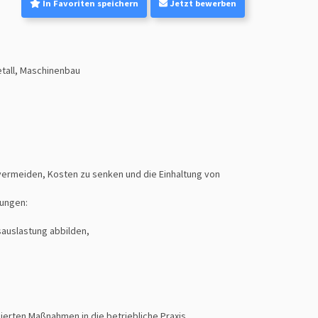
In Favoriten speichern
Jetzt bewerben
tall, Maschinenbau
 vermeiden, Kosten zu senken und die Einhaltung von
tungen:
sauslastung abbilden,
ierten Maßnahmen in die betriebliche Praxis.