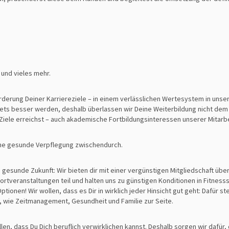
 und vieles mehr.
örderung Deiner Karriereziele – in einem verlässlichen Wertesystem in unse
stets besser werden, deshalb überlassen wir Deine Weiterbildung nicht dem
 Ziele erreichst – auch akademische Fortbildungsinteressen unserer Mitarb
eine gesunde Verpflegung zwischendurch.
e gesunde Zukunft: Wir bieten dir mit einer vergünstigen Mitgliedschaft ü
ranstaltungen teil und halten uns zu günstigen Konditionen in Fitnessstu
ptionen! Wir wollen, dass es Dir in wirklich jeder Hinsicht gut geht: Dafür 
 wie Zeitmanagement, Gesundheit und Familie zur Seite.
llen, dass Du Dich beruflich verwirklichen kannst. Deshalb sorgen wir dafür