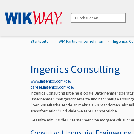
Durchsuchen
Erweiterte Suche…
S
Startseite
WIK Partnerunternehmen
Ingenics Co
i
e
s
i
Ingenics Consulting
n
d
www.ingenics.com/de/
h
career.ingenics.com/de/
i
Ingenics Consulting ist eine globale Unternehmensberat
e
Unternehmen maßgeschneiderte und nachhaltige Lösungen 
r
über 500 Mitarbeitende an mehr als 20 Standorten. Aktuell 
Transformation“ und viele weitere Fachbereiche.
Gestalte mit uns die Unternehmen von morgen! Wir suchen 
Consultant Industrial Engineering