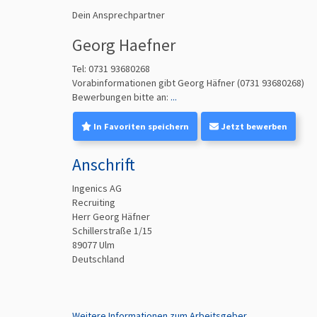
Dein Ansprechpartner
Georg Haefner
Tel: 0731 93680268
Vorabinformationen gibt Georg Häfner
(
0731 93680268
)
Bewerbungen bitte an:
...
In Favoriten speichern
Jetzt bewerben
Anschrift
Ingenics AG
Recruiting
Herr Georg Häfner
Schillerstraße 1/15
89077
Ulm
Deutschland
Weitere Informationen zum Arbeitsgeber...