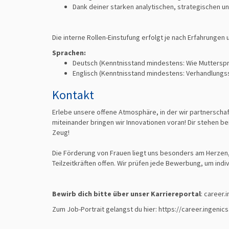
Dank deiner starken analytischen, strategischen u
Die interne Rollen-Einstufung erfolgt je nach Erfahrunge
Sprachen:
Deutsch
(Kenntnisstand mindestens: Wie Muttersp
Englisch
(Kenntnisstand mindestens: Verhandlungssi
Kontakt
Erlebe unsere oﬀene Atmosphäre, in der wir partnersch
miteinander bringen wir Innovationen voran! Dir stehen be
Zeug!
Die Förderung von Frauen liegt uns besonders am Herzen,
Teilzeitkräften offen. Wir prüfen jede Bewerbung, um indi
Bewirb dich bitte über unser Karriereportal
: career.
Zum Job-Portrait gelangst du hier: https://career.ingenic