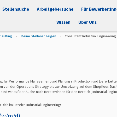
Stellensuche
Arbeitgebersuche
Für Bewerber:in
Wissen
Über Uns
nsulting
Meine Stellenanzeigen
Consultant Industrial Engineering
ung für Performance Management und Planung in Produktion und Lieferkett
von der Operations Strategy bis zur Umsetzung auf dem Shopfloor. Das U
sind wir auf der Suche nach Berater:innen für den Bereich „Industrial Engin
Dich im Bereich Industrial Engineering!
 (w/m/d)