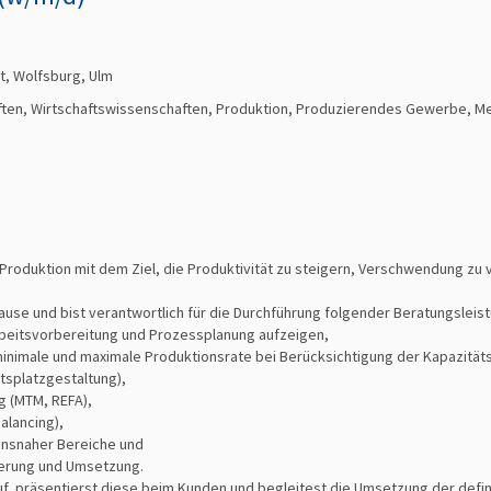
t, Wolfsburg, Ulm
ften, Wirtschaftswissenschaften, Produktion, Produzierendes Gewerbe, Me
 Produktion mit dem Ziel, die Produktivität zu steigern, Verschwendung zu
uhause und bist verantwortlich für die Durchführung folgender Beratungsleis
rbeitsvorbereitung und Prozessplanung aufzeigen,
minimale und maximale Produktionsrate bei Berücksichtigung der Kapazität
tsplatzgestaltung),
 (MTM, REFA),
alancing),
onsnaher Bereiche und
erung und Umsetzung.
uf, präsentierst diese beim Kunden und begleitest die Umsetzung der defin