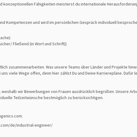
nd konzeptionellen Fähigkeiten meisterst du internationale Herausforderun
n und Kompetenzen und wird im persönlichen Gespräch individuell besproche
rache)
cher/ Fließend (in Wort und Schrift))
aftlich zusammenarbeiten. Was unsere Teams über Länder und Projekte hi
i uns viele Wege oﬀen, denn hier zählst Du und Deine Karrierepläne. Dafür l
 weshalb wir Bewerbungen von Frauen ausdrücklich begrüßen. Unsere Arbei
viduelle Teilzeitwünsche bestmöglich zu berücksichtigen.
ingenics.com.
s.com/de/industrial-engineer/