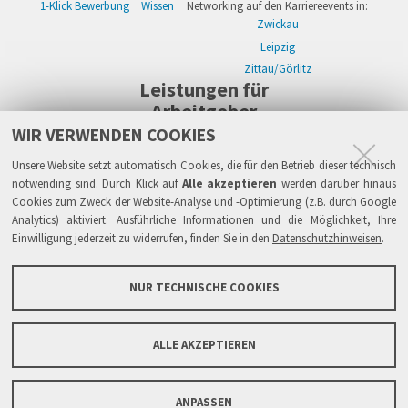
1-Klick Bewerbung
Wissen
Networking auf den Karriereevents in:
Zwickau
Leipzig
Zittau/Görlitz
Leistungen für
Arbeitgeber
WIR VERWENDEN COOKIES
WIKWAY Online-Recruiting
Kostenloses Firmenprofil
Stellenanzeigen
Alle Einzelleistungen
Wissen
Live-Recruiting auf Karriereevents in:
Unsere Website setzt automatisch Cookies, die für den Betrieb dieser technisch
Zwickau
notwending sind. Durch Klick auf
Alle akzeptieren
werden darüber hinaus
Cookies zum Zweck der Website-Analyse und -Optimierung (z.B. durch Google
Leipzig
Analytics) aktiviert. Ausführliche Informationen und die Möglichkeit, Ihre
Zittau/Görlitz
Einwilligung jederzeit zu widerrufen, finden Sie in den
Datenschutzhinweisen
.
Sicherheit
Impressum
Datenschutzhinweise
ATB
AGB
Haftung
NUR TECHNISCHE COOKIES
Links
FAQ
Grundsätze & Sicherheit
Über WIKWAY
News & Presse
Barrierefreiheit
ALLE AKZEPTIEREN
Sitemap
Kontaktformular
ANPASSEN
Copyright © 2005-2026 IPlaCon GmbH. Alle Rechte vorbehalten.