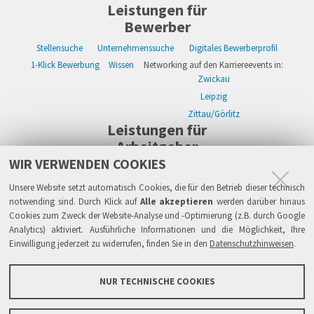
Leistungen für
Bewerber
Stellensuche
Unternehmenssuche
Digitales Bewerberprofil
1-Klick Bewerbung
Wissen
Networking auf den Karriereevents in:
Zwickau
Leipzig
Zittau/Görlitz
Leistungen für
Arbeitgeber
WIR VERWENDEN COOKIES
WIKWAY Online-Recruiting
Kostenloses Firmenprofil
Stellenanzeigen
Alle Einzelleistungen
Wissen
Live-Recruiting auf Karriereevents in:
Unsere Website setzt automatisch Cookies, die für den Betrieb dieser technisch
Zwickau
notwending sind. Durch Klick auf
Alle akzeptieren
werden darüber hinaus
Cookies zum Zweck der Website-Analyse und -Optimierung (z.B. durch Google
Leipzig
Analytics) aktiviert. Ausführliche Informationen und die Möglichkeit, Ihre
Zittau/Görlitz
Einwilligung jederzeit zu widerrufen, finden Sie in den
Datenschutzhinweisen
.
Sicherheit
Impressum
Datenschutzhinweise
ATB
AGB
Haftung
NUR TECHNISCHE COOKIES
Links
FAQ
Grundsätze & Sicherheit
Über WIKWAY
News & Presse
Barrierefreiheit