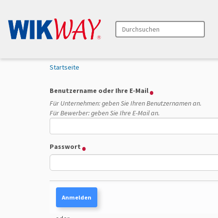
Durchsuchen
Erweiterte Suche…
S
Startseite
i
e
Benutzername oder Ihre E-Mail
s
Für Unternehmen: geben Sie Ihren Benutzernamen an.
i
Für Bewerber: geben Sie Ihre E-Mail an.
n
d
h
i
Passwort
e
r