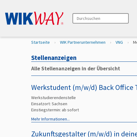
Durchsuchen
Erweiterte Suche…
S
Startseite
WIK Partnerunternehmen
VNG
Me
i
e
Stellenanzeigen
s
i
Alle Stellenanzeigen in der Übersicht
n
d
h
Werkstudent (m/w/d) Back Office 
i
e
Werkstudierendenstelle
r
Einsatzort: Sachsen
Einstiegstermin: ab
sofort
Mehr Informationen...
Zukunftsgestalter (m/w/d) in de