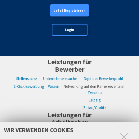
Jetzt Registrieren
Login
Leistungen für
Bewerber
Stellensuche
Unternehmenssuche
Digitales Bewerberprofil
1-Klick Bewerbung
Wissen
Networking auf den Karriereevents in:
Zwickau
Leipzig
Zittau/Görlitz
Leistungen für
Arbeitgeber
WIR VERWENDEN COOKIES
WIKWAY Online-Recruiting
Kostenloses Firmenprofil
Stellenanzeigen