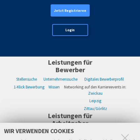
Jetzt Registrieren
Login
Leistungen für
Bewerber
Stellensuche
Unternehmenssuche
Digitales Bewerberprofil
1-Klick Bewerbung
Wissen
Networking auf den Karriereevents in:
Zwickau
Leipzig
Zittau/Görlitz
Leistungen für
Arbeitgeber
WIR VERWENDEN COOKIES
WIKWAY Online-Recruiting
Kostenloses Firmenprofil
Stellenanzeigen