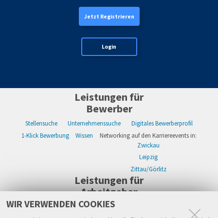
Jetzt Registrieren
Login
Leistungen für
Bewerber
Stellensuche
Unternehmenssuche
Digitales Bewerberprofil
1-Klick Bewerbung
Wissen
Networking auf den Karriereevents in:
Zwickau
Leipzig
Zittau/Görlitz
Leistungen für
Arbeitgeber
WIR VERWENDEN COOKIES
WIKWAY Online-Recruiting
Kostenloses Firmenprofil
Stellenanzeigen